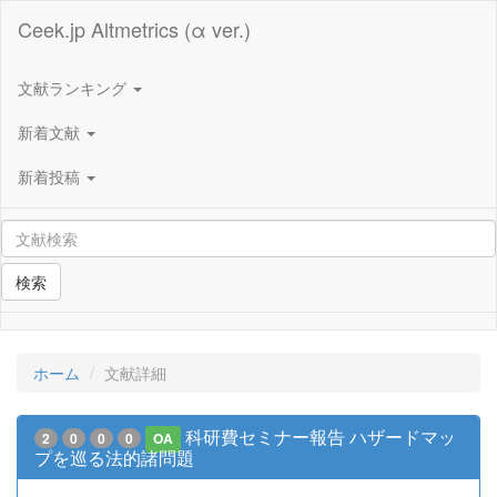
Ceek.jp Altmetrics (α ver.)
文献ランキング
新着文献
新着投稿
検索
ホーム
文献詳細
科研費セミナー報告 ハザードマッ
2
0
0
0
OA
プを巡る法的諸問題