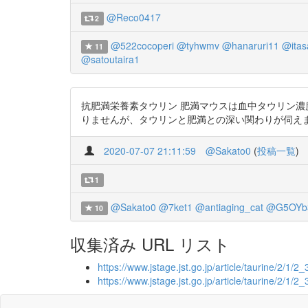
@Reco0417
2
@522cocoperi
@tyhwmv
@hanaruri11
@itas
11
@satoutaira1
抗肥満栄養素タウリン 肥満マウスは血中タウリン濃
りませんが、タウリンと肥満との深い関わりが伺えますね http
2020-07-07 21:11:59
@Sakato0
(
投稿一覧
)
1
@Sakato0
@7ket1
@antiaging_cat
@G5OYb
10
収集済み URL リスト
https://www.jstage.jst.go.jp/article/taurine/2/1/2_3
https://www.jstage.jst.go.jp/article/taurine/2/1/2_