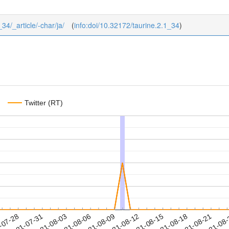
_34/_article/-char/ja/
(
info:doi/10.32172/taurine.2.1_34
)
Twitter (RT)
2021-08-18
2021-08-21
2021-08
-07-28
2
2021-07-31
2021-08-03
2021-08-06
2021-08-09
2021-08-12
2021-08-15