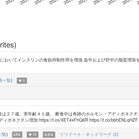
rites)
部においてインスリンの食欲抑制作用を増強 血中および肝中の脂質増加
稿一覧
)
1
は２７歳。実年齢４１歳。 断食中は奇跡のホルモン・アディポネクチ
https://t.co/XET4xFhQ6R https://t.co/bbhENLqHZF
一覧
)
リツイート・ネットワーク (2)
2
11
0.213