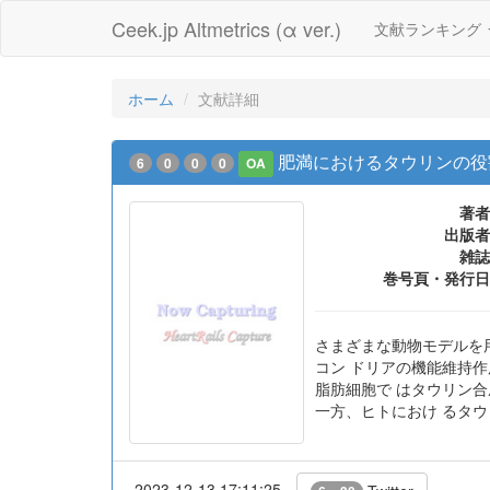
Ceek.jp Altmetrics (α ver.)
文献ランキング
ホーム
文献詳細
肥満におけるタウリンの役
6
0
0
0
OA
著者
出版者
雑誌
巻号頁・発行日
さまざまな動物モデルを
コン ドリアの機能維持
脂肪細胞で はタウリン
一方、ヒトにおけ るタ
2023-12-13 17:11:25