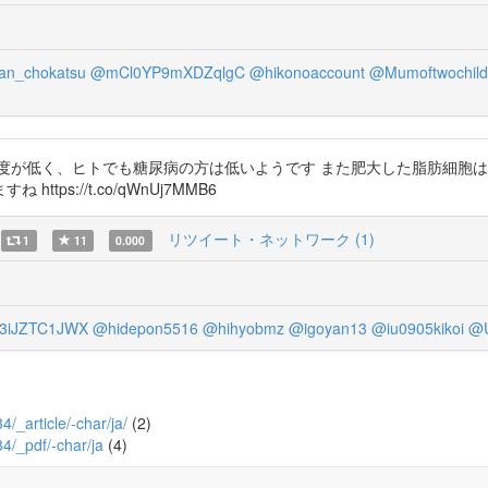
an_chokatsu
@mCl0YP9mXDZqlgC
@hikonoaccount
@Mumoftwochild
度が低く、ヒトでも糖尿病の方は低いようです また肥大した脂肪細胞は
s://t.co/qWnUj7MMB6
リツイート・ネットワーク (1)
1
11
0.000
3iJZTC1JWX
@hidepon5516
@hihyobmz
@igoyan13
@iu0905kikoi
@
4/_article/-char/ja/
(2)
34/_pdf/-char/ja
(4)