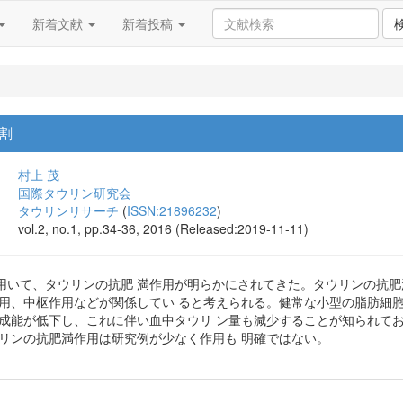
新着文献
新着投稿
割
村上 茂
国際タウリン研究会
タウリンリサーチ
(
ISSN:21896232
)
vol.2, no.1, pp.34-36, 2016 (Released:2019-11-11)
用いて、タウリンの抗肥 満作用が明らかにされてきた。タウリンの抗肥
作用、中枢作用などが関係してい ると考えられる。健常な小型の脂肪細
合成能が低下し、これに伴い血中タウリ ン量も減少することが知られて
ウリンの抗肥満作用は研究例が少なく作用も 明確ではない。