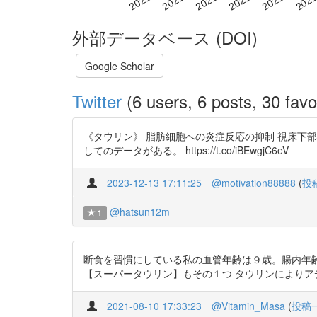
外部データベース (DOI)
Google Scholar
Twitter
(6 users, 6 posts, 30 favo
《タウリン》 脂肪細胞への炎症反応の抑制 視床下
してのデータがある。 https://t.co/iBEwgjC6eV
2023-12-13 17:11:25
@motivation88888
(
投
@hatsun12m
1
断食を習慣にしている私の血管年齢は９歳。腸内年齢
【スーパータウリン】もその１つ タウリンによりアディポネクチン増加 
2021-08-10 17:33:23
@Vitamin_Masa
(
投稿