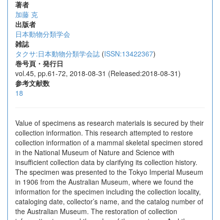
著者
加藤 克
出版者
日本動物分類学会
雑誌
タクサ:日本動物分類学会誌
(
ISSN:13422367
)
巻号頁・発行日
vol.45, pp.61-72, 2018-08-31 (Released:2018-08-31)
参考文献数
18
Value of specimens as research materials is secured by their
collection information. This research attempted to restore
collection information of a mammal skeletal specimen stored
in the National Museum of Nature and Science with
insufficient collection data by clarifying its collection history.
The specimen was presented to the Tokyo Imperial Museum
in 1906 from the Australian Museum, where we found the
information for the specimen including the collection locality,
cataloging date, collector’s name, and the catalog number of
the Australian Museum. The restoration of collection