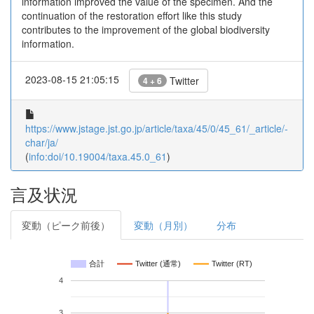
information improved the value of the specimen. And the
continuation of the restoration effort like this study
contributes to the improvement of the global biodiversity
information.
2023-08-15 21:05:15
Twitter
4 + 6
https://www.jstage.jst.go.jp/article/taxa/45/0/45_61/_article/-
char/ja/
(
info:doi/10.19004/taxa.45.0_61
)
言及状況
変動（ピーク前後）
変動（月別）
分布
合計
Twitter (通常)
Twitter (RT)
4
3