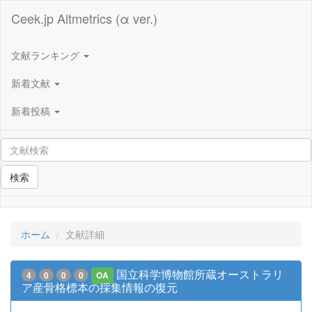
Ceek.jp Altmetrics (α ver.)
文献ランキング
新着文献
新着投稿
検索
ホーム
文献詳細
国立科学博物館所蔵オーストラリ
4
0
0
0
OA
ア産骨格標本の採集情報の復元