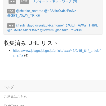
リツイート・ネットワーク (3)
6
0.707
@shitake_reverse
@hBAHroX4b7Pt5Nz
3
@GET_AWAY_TRIKE
@Yuh_dayo
@yurizukikamome1
@GET_AWAY_TRIKE
6
@hBAHroX4b7Pt5Nz
@Ievrem
@shitake_reverse
収集済み URL リスト
https://www.jstage.jst.go.jp/article/taxa/45/0/45_61/_article/-
char/ja
(4)
ヘルプ
ご意見はこちら
TechTech Inc.