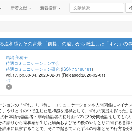
新着文献
新着投稿
る違和感とその背景 「前提」の違いから派生した「ずれ」の
馬場 美穂子
待遇コミュニケーション学会
待遇コミュニケーション研究
(
ISSN:13488481
)
vol.17, pp.68-84, 2020-02-01 (Released:2020-02-01)
17
1
ーションの「ずれ」1、特に、コミュニケーションや人間関係にマイナ
く、やりとりの中で生じた違和感を指標として、ずれの実態を探った。
組の日本語母語話者・非母語話者の初対面ペアに30分間会話をしてもら
その語りから違和感が生じた場面およびその後のやりとりに関する意識
を詳細に観察することで、そこで起きていたずれの様相とその行方を分