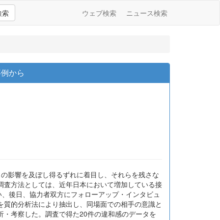
検索
ウェブ検索
ニュース検索
事例から
スの影響を及ぼし得るずれに着目し、それらを残さな
調査方法としては、近年日本において増加している接
い、後日、協力者双方にフォローアップ・インタビュ
を質的分析法により抽出し、同場面での相手の意識と
析・考察した。調査で得た20件の違和感のデータを