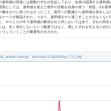
の違和感の背後には複数のずれが生起しており、自身の認識する違和感
原因としては、違和感を覚えた相手の言動を自身の持つ「前提」2を基
の働きかけに気づかなかったこと、相手への配慮から違和感を表出しな
るケースが確認された。つまり、違和感をやり過ごすことが少なくない
に、やりとりの中で違和感が解消された件においては全て、ずれの所在
には、全く表出しないという配慮ではなく、感じたずれを伝えるための
とりしていくことの重要性が示された。
8/_article/-char/ja/
(
info:doi/10.32252/tcg.17.0_68
)