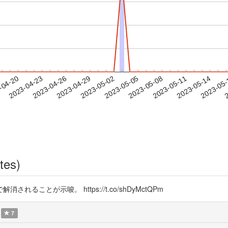
2023-05-11
2023-05-14
2023-05
-04-20
2
2023-04-23
2023-04-26
2023-04-29
2023-05-02
2023-05-05
2023-05-08
tes)
ことが示唆。 https://t.co/shDyMctQPm
7