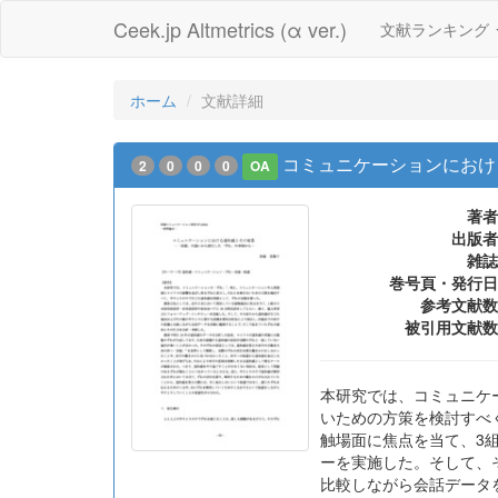
Ceek.jp Altmetrics (α ver.)
文献ランキング
ホーム
文献詳細
コミュニケーションにおけ
2
0
0
0
OA
著者
出版者
雑誌
巻号頁・発行日
参考文献数
被引用文献数
本研究では、コミュニケ
いための方策を検討すべ
触場面に焦点を当て、3
ーを実施した。そして、
比較しながら会話データ