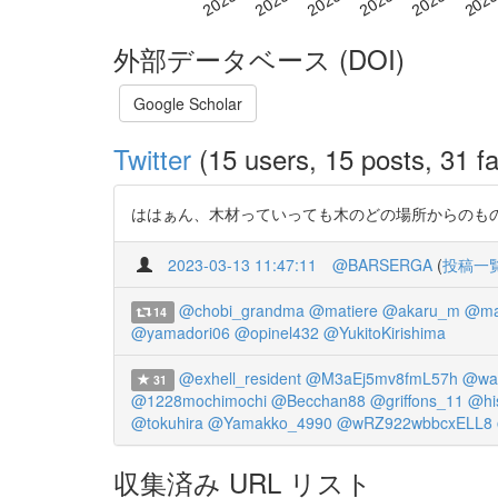
外部データベース (DOI)
Google Scholar
Twitter
(15 users, 15 posts, 31 fa
ははぁん、木材っていっても木のどの場所からのもので反りも違うから注
2023-03-13 11:47:11
@BARSERGA
(
投稿一
@chobi_grandma
@matiere
@akaru_m
@ma
14
@yamadori06
@opinel432
@YukitoKirishima
@exhell_resident
@M3aEj5mv8fmL57h
@wa
31
@1228mochimochi
@Becchan88
@griffons_11
@hi
@tokuhira
@Yamakko_4990
@wRZ922wbbcxELL8
収集済み URL リスト