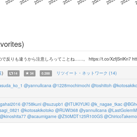
vorites)
意しろってことね……。 https://t.co/XzfjSnlKn7 https://
覧
)
リツイート・ネットワーク (14)
14
34
0.288
suda_ko_1
@yannullcana
@1228mochimochi
@toshiitoh
@kotosakiko
gahai2016
@758kuni
@suzupb1
@ITUKIYUKI
@k_nagae_tkac
@BGhe
sagi_0821
@kotosakikotoko
@RUWI368
@yannullcana
@LastGolemM
@kinoshita77
@acaumigame
@Z50MDT125R100GS
@ChiricoTakemo