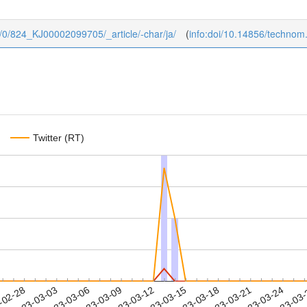
24/0/824_KJ00002099705/_article/-char/ja/
(
info:doi/10.14856/technom
Twitter (RT)
2023-03-21
2023-03-24
2023-03
-02-28
2
2023-03-03
2023-03-06
2023-03-09
2023-03-12
2023-03-15
2023-03-18