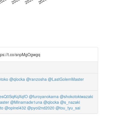
t.co/snpMgOgwgq
toko
@qlocka
@ranzosha
@LastGolemMaster
sQ0SqKqXqfO
@furoyanokama
@shokotokiwazaki
aster
@Minamade1una
@qlocka
@s_nazaki
to
@opinel432
@pyoi2nd2020
@tou_tyu_sai