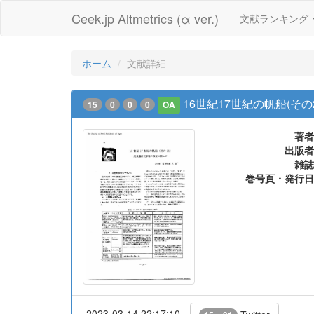
Ceek.jp Altmetrics (α ver.)
文献ランキング
ホーム
文献詳細
16世紀17世紀の帆船(その
15
0
0
0
OA
著者
出版者
雑誌
巻号頁・発行日
2023-03-14 22:17:10