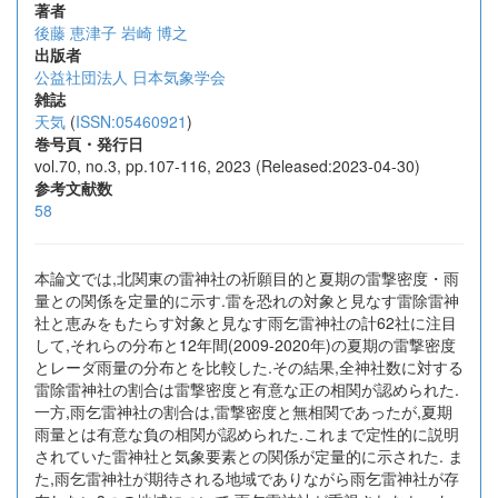
著者
後藤 恵津子
岩崎 博之
出版者
公益社団法人 日本気象学会
雑誌
天気
(
ISSN:05460921
)
巻号頁・発行日
vol.70, no.3, pp.107-116, 2023 (Released:2023-04-30)
参考文献数
58
本論文では,北関東の雷神社の祈願目的と夏期の雷撃密度・雨
量との関係を定量的に示す.雷を恐れの対象と見なす雷除雷神
社と恵みをもたらす対象と見なす雨乞雷神社の計62社に注目
して,それらの分布と12年間(2009-2020年)の夏期の雷撃密度
とレーダ雨量の分布とを比較した.その結果,全神社数に対する
雷除雷神社の割合は雷撃密度と有意な正の相関が認められた.
一方,雨乞雷神社の割合は,雷撃密度と無相関であったが,夏期
雨量とは有意な負の相関が認められた.これまで定性的に説明
されていた雷神社と気象要素との関係が定量的に示された. ま
た,雨乞雷神社が期待される地域でありながら雨乞雷神社が存