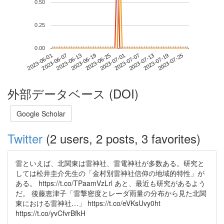
0.50
0.25
0.00
2023-07-19
2023-06-01
2023-06-19
2023-07-07
2023-07-25
2023-06-07
2023-06-25
2023-07-13
2023-06-13
2023-07-01
外部データベース (DOI)
Google Scholar
Twitter
(2 users, 2 posts, 3 favorites)
雷といえば、北関東は雷神社、雷電神社が多数ある。研究と
しては松井圭介先生の「金村別雷神社信仰の地域的特性」が
ある。 https://t.co/TPaamVzLrl あと、最近も研究があるよう
だ。 後藤恵津子「雷撃密度とレーダ雨量の分布から見た北関
東における雷神社…」 https://t.co/eVKsUvy0ht
https://t.co/yvCfvrBfkH