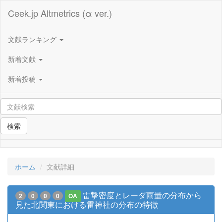
Ceek.jp Altmetrics (α ver.)
文献ランキング
新着文献
新着投稿
検索
ホーム
文献詳細
雷撃密度とレーダ雨量の分布から
2
0
0
0
OA
見た北関東における雷神社の分布の特徴