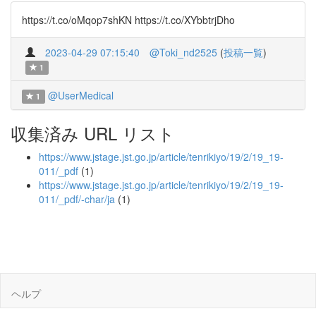
https://t.co/oMqop7shKN https://t.co/XYbbtrjDho
2023-04-29 07:15:40
@Toki_nd2525
(
投稿一覧
)
1
@UserMedical
1
収集済み URL リスト
https://www.jstage.jst.go.jp/article/tenrikiyo/19/2/19_19-
011/_pdf
(1)
https://www.jstage.jst.go.jp/article/tenrikiyo/19/2/19_19-
011/_pdf/-char/ja
(1)
ヘルプ