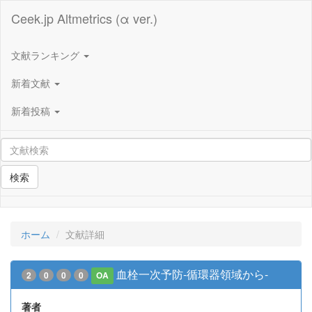
Ceek.jp Altmetrics (α ver.)
文献ランキング
新着文献
新着投稿
検索
ホーム
文献詳細
血栓一次予防-循環器領域から-
2
0
0
0
OA
著者