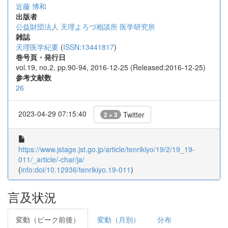
近藤 博和
出版者
公益財団法人 天理よろづ相談所 医学研究所
雑誌
天理医学紀要
(
ISSN:13441817
)
巻号頁・発行日
vol.19, no.2, pp.90-94, 2016-12-25 (Released:2016-12-25)
参考文献数
26
2023-04-29 07:15:40
Twitter
2 + 3
https://www.jstage.jst.go.jp/article/tenrikiyo/19/2/19_19-
011/_article/-char/ja/
(
info:doi/10.12936/tenrikiyo.19-011
)
言及状況
変動（ピーク前後）
変動（月別）
分布