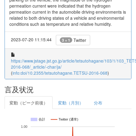
permeation current were indicated that the hydrogen
permeation current in the automobile driving environments is
related to both driving states of a vehicle and environmental
conditions such as temperature and relative humidity.
2023-07-20 11:15:44
Twitter
3 + 1
https://www.jstage.jst.go.jp/article/tetsutohagane/103/1/103_TET
2016-068/_article/-char/ja/
(
info:doi/10.2355/tetsutohagane.TETSU-2016-068
)
言及状況
変動（ピーク前後）
変動（月別）
分布
合計
Twitter (通常)
1.00