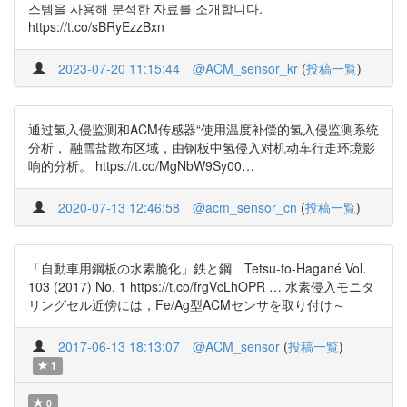
스템을 사용해 분석한 자료를 소개합니다.
https://t.co/sBRyEzzBxn
2023-07-20 11:15:44
@ACM_sensor_kr
(
投稿一覧
)
通过氢入侵监测和ACM传感器“使用温度补偿的氢入侵监测系统
分析， 融雪盐散布区域，由钢板中氢侵入对机动车行走环境影
响的分析。 https://t.co/MgNbW9Sy00…
2020-07-13 12:46:58
@acm_sensor_cn
(
投稿一覧
)
「自動車用鋼板の水素脆化」鉄と鋼 Tetsu-to-Hagané Vol.
103 (2017) No. 1 https://t.co/frgVcLhOPR … 水素侵入モニタ
リングセル近傍には，Fe/Ag型ACMセンサを取り付け～
2017-06-13 18:13:07
@ACM_sensor
(
投稿一覧
)
1
0