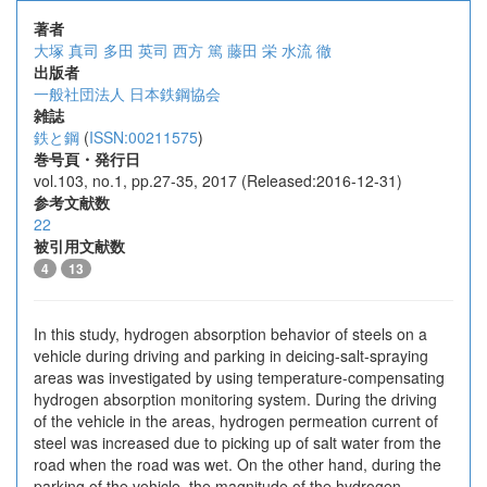
著者
大塚 真司
多田 英司
西方 篤
藤田 栄
水流 徹
出版者
一般社団法人 日本鉄鋼協会
雑誌
鉄と鋼
(
ISSN:00211575
)
巻号頁・発行日
vol.103, no.1, pp.27-35, 2017 (Released:2016-12-31)
参考文献数
22
被引用文献数
4
13
In this study, hydrogen absorption behavior of steels on a
vehicle during driving and parking in deicing-salt-spraying
areas was investigated by using temperature-compensating
hydrogen absorption monitoring system. During the driving
of the vehicle in the areas, hydrogen permeation current of
steel was increased due to picking up of salt water from the
road when the road was wet. On the other hand, during the
parking of the vehicle, the magnitude of the hydrogen