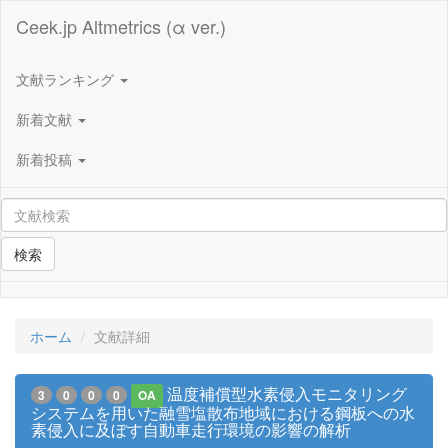
Ceek.jp Altmetrics (α ver.)
文献ランキング
新着文献
新着投稿
検索
ホーム
文献詳細
温度補償型水素侵入モニタリング
3
0
0
0
OA
システムを用いた融雪塩散布地域における鋼板への水
素侵入に及ぼす自動車走行環境の影響の解析