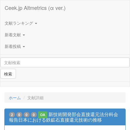
Ceek.jp Altmetrics (α ver.)
文献ランキング
新着文献
新着投稿
検索
ホーム
文献詳細
新技術開発部会直接還元法分科会
2
0
0
0
OA
報告日本における鉄鉱石直接還元技術の推移