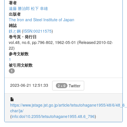
著者
遠藤 勝治郎
松下 幸雄
出版者
The Iron and Steel Institute of Japan
雑誌
鉄と鋼
(
ISSN:00211575
)
巻号頁・発行日
vol.48, no.6, pp.796-802, 1962-05-01 (Released:2010-02-
22)
参考文献数
1
被引用文献数
1
2023-06-21 12:51:33
Twitter
2 + 0
https://www.jstage.jst.go.jp/article/tetsutohagane1955/48/6/48_6_
char/ja/
(
info:doi/10.2355/tetsutohagane1955.48.6_796
)