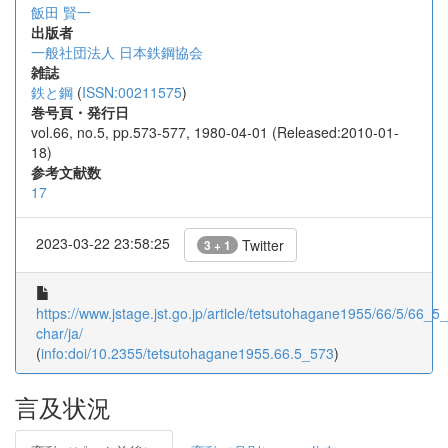
飯田 賢一
出版者
一般社団法人 日本鉄鋼協会
雑誌
鉄と鋼
(
ISSN:00211575
)
巻号頁・発行日
vol.66, no.5, pp.573-577, 1980-04-01 (Released:2010-01-
18)
参考文献数
17
2023-03-22 23:58:25
Twitter
3 + 1
https://www.jstage.jst.go.jp/article/tetsutohagane1955/66/5/66_5_
char/ja/
(
info:doi/10.2355/tetsutohagane1955.66.5_573
)
言及状況