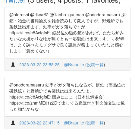
@otoroshi @rikcaS2 @Tanbo_gunman @onoderamasaru 採
鉱・冶金の書籍論文を雑食読みして変人ですが、野焼炉でも
製鉄は出来ます。効率がガタ落ちですが…
https://t.co/e8AcfgfsE1鉱品位の磁鉄鉱があれば、たたら炉み
たいな大掛かりな物が無くとも一応製鉄は出来ます。 小野寺
は、よく調べんモノグサで良く議員が務まっていたなと感心
します（褒めてない）
2023-03-22 23:58:25
@Braunite
(
投稿一覧
)
@onoderamasaru 効率がガタ落ちになるが、餅鉄（高品位の
磁鉄鉱）と野焼炉でも製鉄は出来るんだよ。
https://t.co/e8AcfgfsE1因みにここ（日本鉄鋼協会）
https://t.co/zhmME01z2Dで出してる査読付き和文論文誌に載
った物だからな！
2023-03-22 23:47:15
@Braunite
(
投稿一覧
)