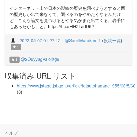
インターネット上で日本の製鉄の歴史を調べようとすると西
の歴史しか出て来なくて、調べるのをやめたくなるんだけ
ど、こんな論文を見つけるとやる気がまた出てくる。岩手に
もあったかも、と。https://t.co/ElH2LadD52
2022-05-07 01:27:12
@SaoriMurakami1
(
投稿一覧
)
1
@2Ouyy6gVaiolXg9
1
収集済み URL リスト
https://www.jstage.jst.go.jp/article/tetsutohagane1955/66/5/6
(3)
ヘルプ