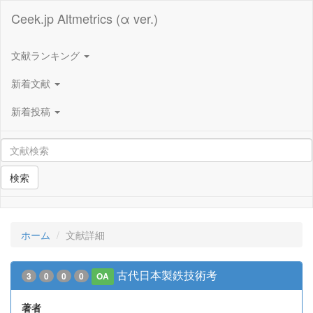
Ceek.jp Altmetrics (α ver.)
文献ランキング
新着文献
新着投稿
検索
ホーム
文献詳細
古代日本製鉄技術考
3
0
0
0
OA
著者