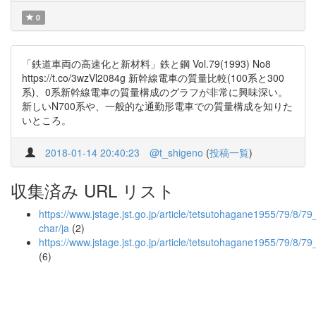
0
「鉄道車両の高速化と新材料」鉄と鋼 Vol.79(1993) No8
https://t.co/3wzVl2084g 新幹線電車の質量比較(100系と300
系)、0系新幹線電車の質量構成のグラフが非常に興味深い。
新しいN700系や、一般的な通勤形電車での質量構成を知りた
いところ。
2018-01-14 20:40:23
@t_shigeno
(
投稿一覧
)
収集済み URL リスト
https://www.jstage.jst.go.jp/article/tetsutohagane1955/79/8/79
char/ja
(2)
https://www.jstage.jst.go.jp/article/tetsutohagane1955/79/8/
(6)