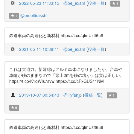
2022-05-23 11:33:15
@pe_exam
(
投稿一覧
)
1
@omoitirakshi
1
鉄道車両の高速化と新材料 https://t.co/qlmUzft6u6
2021-05-11 10:38:41
@pe_exam
(
投稿一覧
)
これは大迫力。新幹線はアルミ車体になりましたが、台車や
車輪が鉄のままなので「頭上2mを鉄の塊が」は実は正しい。
https://t.co/K1qWIs7svw https://t.co/cPxGUS41NM
2019-10-07 00:54:43
@lilyfanjp
(
投稿一覧
)
1
0
鉄道車両の高速化と新材料 https://t.co/qlmUzft6u6