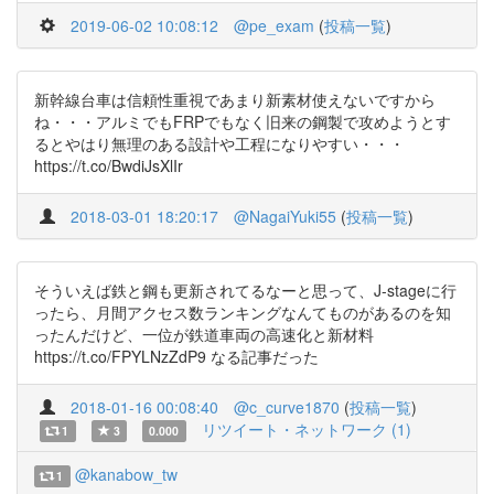
2019-06-02 10:08:12
@pe_exam
(
投稿一覧
)
新幹線台車は信頼性重視であまり新素材使えないですから
ね・・・アルミでもFRPでもなく旧来の鋼製で攻めようとす
るとやはり無理のある設計や工程になりやすい・・・
https://t.co/BwdiJsXlIr
2018-03-01 18:20:17
@NagaiYuki55
(
投稿一覧
)
そういえば鉄と鋼も更新されてるなーと思って、J-stageに行
ったら、月間アクセス数ランキングなんてものがあるのを知
ったんだけど、一位が鉄道車両の高速化と新材料
https://t.co/FPYLNzZdP9 なる記事だった
2018-01-16 00:08:40
@c_curve1870
(
投稿一覧
)
リツイート・ネットワーク (1)
1
3
0.000
@kanabow_tw
1