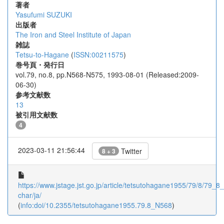
著者
Yasufumi SUZUKI
出版者
The Iron and Steel Institute of Japan
雑誌
Tetsu-to-Hagane
(
ISSN:00211575
)
巻号頁・発行日
vol.79, no.8, pp.N568-N575, 1993-08-01 (Released:2009-
06-30)
参考文献数
13
被引用文献数
4
2023-03-11 21:56:44
Twitter
8 + 3
https://www.jstage.jst.go.jp/article/tetsutohagane1955/79/8/79_8_
char/ja/
(
info:doi/10.2355/tetsutohagane1955.79.8_N568
)