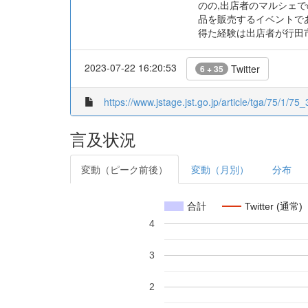
のの,出店者のマルシェ
品を販売するイベントで
得た経験は出店者が行田
2023-07-22 16:20:53
Twitter
6 + 35
https://www.jstage.jst.go.jp/article/tga/75/1/75_3
言及状況
変動（ピーク前後）
変動（月別）
分布
合計
Twitter (通常)
4
3
2