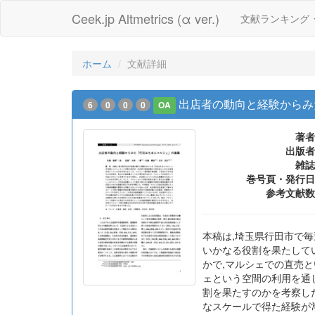
Ceek.jp Altmetrics (α ver.)
文献ランキング
ホーム
文献詳細
出店者の動向と経験からみ
6
0
0
0
OA
著者
出版者
雑誌
巻号頁・発行日
参考文献数
本稿は,埼玉県行田市で
いかなる役割を果たして
かで,マルシェでの直売
ェという空間の利用を通
割を果たすのかを考察し
なスケールで得た経験が