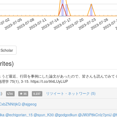
2023-07-23
2023-07-26
2023-07
-07-02
2
2023-07-05
2023-07-08
2023-07-11
2023-07-14
2023-07-17
2023-07-20
 Scholar
rites)
うど最近、行田を事例にした論文があったので、皆さんも読んでみてくださ
-15. https://t.co/9I4LUyLIJP
覧
)
リツイート・ネットワーク (5)
6
35
0.237
xbZNN0jkQ
@ajgeog
ka
@echigorian_15
@syun_K30
@godgodkun
@JW3P8kCnlz7pniJ
@f