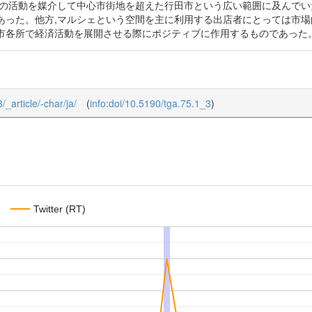
での活動を媒介して中心市街地を超えた行田市という広い範囲に及んで
あった。他方,マルシェという空間を主に利用する出店者にとっては市場
市各所で経済活動を展開させる際にポジティブに作用するものであった
/_article/-char/ja/
(
info:doi/10.5190/tga.75.1_3
)
Twitter (RT)