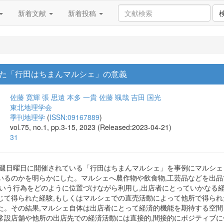
新着文献
新着投稿
た「行田はちまんマルシェ」の意義
佐藤 寛輝
張 思遠
本多 一貴
佐藤 颯哉
吉田 国光
東北地理学会
季刊地理学
(
ISSN:09167889
)
vol.75, no.1, pp.3-15, 2023 (Released:2023-04-21)
31
毎週日曜日に開催されている「行田はちまんマルシェ」を事例にマルシェ
いるのかを明らかにした。マルシェへ農作物や飲食物,工芸品などを出品
という行為をどのように位置づけながら利用し,出店者にとっていかなる
じて得られた経験,もしくはマルシェでの直売活動によって他所で得ら
た。その結果,マルシェ自体は出店者にとって経済的機能を期待する空間
常設店舗や他所の出店先での経済活動には直接的,間接的にポジティブ