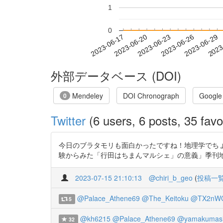
1
0
2023-06-23
2023-06-26
2023-06-29
2023
2023-06-17
2023-06-20
外部データベース (DOI)
Mendeley
DOI Chronograph
Google
0
Twitter
(6 users, 6 posts, 35 favo
今日のブラタモリも面白かったですね！地理学でちょ
験からみた「行田はちまんマルシェ」の意義」季刊地理学 75(1), 3
2023-07-15 21:10:13
@chiri_b_geo
(
投稿一
@Palace_Athene69
@The_Keitoku
@TX2nWC
5
@kh6215
@Palace_Athene69
@yamakumasi
32