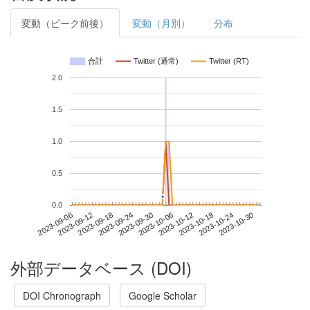
変動（ピーク前後）
変動（月別）
分布
合計
Twitter (通常)
Twitter (RT)
2.0
1.5
1.0
0.5
*
*
0.0
2023-10-24
2023-09-06
2023-09-24
2023-10-12
2023-10-30
2023-09-12
2023-09-30
2023-10-18
2023-09-18
2023-10-06
外部データベース (DOI)
DOI Chronograph
Google Scholar