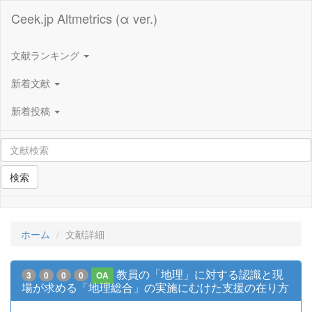
Ceek.jp Altmetrics (α ver.)
文献ランキング
新着文献
新着投稿
検索
ホーム
文献詳細
教員の「地理」に対する認識と現
3
0
0
0
OA
場が求める「地理総合」の実施にむけた支援の在り方