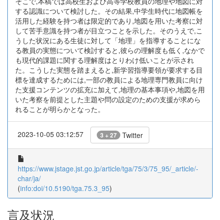
そこで,本稿では高校生および高等学校教員の地理や地図に対
する認識について検討した。その結果,中学生時代に地図帳を
活用した経験を持つ者は限定的であり,地図を用いた考察に対
して苦手意識を持つ者が目立つことを示した。そのうえで,こ
うした状況にある生徒に対して「地理」を指導することにな
る教員の実態について検討すると,彼らの理解度も低く,なかで
も現代的課題に関する理解度はとりわけ低いことが示され
た。こうした実態を踏まえると,新学習指導要領が要求する目
標を達成するためには,一部の教員による地理専門教員に向け
た支援コンテンツの拡充に加えて,地理の基本事項や,地図を用
いた考察を前提とした主題や問の設定のための支援が求めら
れることが明らかとなった。
2023-10-05 03:12:57
Twitter
3 + 27
https://www.jstage.jst.go.jp/article/tga/75/3/75_95/_article/-
char/ja/
(
info:doi/10.5190/tga.75.3_95
)
言及状況