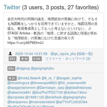
Twitter
(3 users, 3 posts, 27 favorites)
金沢大時代の同期の論文。地理総合の実施に向けて、そもそ
も地図帳をしっかりを活用できていますかと。地図活用の支
援も、教員養成系としてもっと考えないといけない。 J-
STAGE Articles - 教員の「地理」に対する認識と現場が求め
る「地理総合」の実施にむけた支援の在り方
https://t.co/y9EP8Etm2J
2023-10-04 10:21:59
@ge_ogura_phy
(
投稿一覧
)
リツイート・ネットワーク (2)
3
34
0.154
@ajgeog
@geographybu
2
@mickLifework
@k_re_7
@aogaki_sophia
21
@chushingura
@timescape8823
@GI_nosenseofdir
@ayagontaromom
@Darmasan_carp
@globalhistoryea
@takechota861
@j0xzPra7PD27739
@dothen74boc
@pmpxses
@18991129
@eniehack
@geographybu
@kanipanrou
@mamesionisted
@qtTYmFL5dr2Ct64
@ruKwCkGpzKu3LgU
@tmrmt