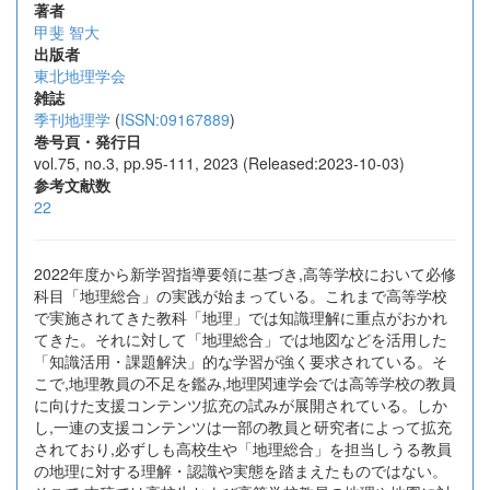
著者
甲斐 智大
出版者
東北地理学会
雑誌
季刊地理学
(
ISSN:09167889
)
巻号頁・発行日
vol.75, no.3, pp.95-111, 2023 (Released:2023-10-03)
参考文献数
22
2022年度から新学習指導要領に基づき,高等学校において必修
科目「地理総合」の実践が始まっている。これまで高等学校
で実施されてきた教科「地理」では知識理解に重点がおかれ
てきた。それに対して「地理総合」では地図などを活用した
「知識活用・課題解決」的な学習が強く要求されている。そ
こで,地理教員の不足を鑑み,地理関連学会では高等学校の教員
に向けた支援コンテンツ拡充の試みが展開されている。しか
し,一連の支援コンテンツは一部の教員と研究者によって拡充
されており,必ずしも高校生や「地理総合」を担当しうる教員
の地理に対する理解・認識や実態を踏まえたものではない。