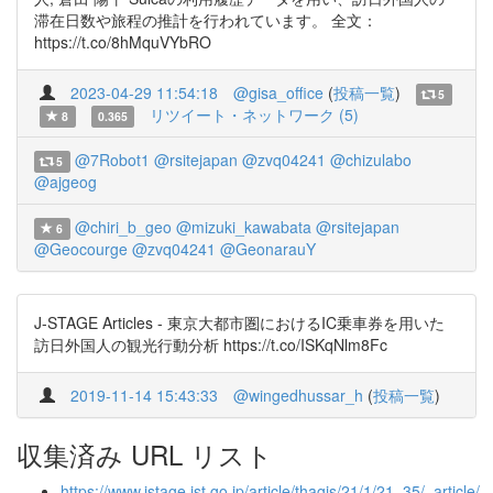
滞在日数や旅程の推計を行われています。 全文：
https://t.co/8hMquVYbRO
2023-04-29 11:54:18
@gisa_office
(
投稿一覧
)
5
リツイート・ネットワーク (5)
8
0.365
@7Robot1
@rsitejapan
@zvq04241
@chizulabo
5
@ajgeog
@chiri_b_geo
@mizuki_kawabata
@rsitejapan
6
@Geocourge
@zvq04241
@GeonarauY
J-STAGE Articles - 東京大都市圏におけるIC乗車券を用いた
訪日外国人の観光行動分析 https://t.co/ISKqNlm8Fc
2019-11-14 15:43:33
@wingedhussar_h
(
投稿一覧
)
収集済み URL リスト
https://www.jstage.jst.go.jp/article/thagis/21/1/21_35/_article/-