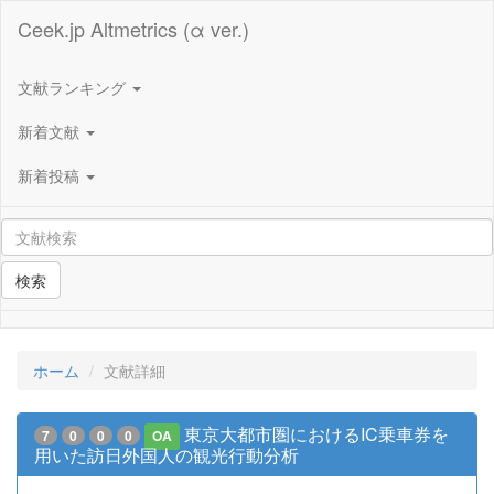
Ceek.jp Altmetrics (α ver.)
文献ランキング
新着文献
新着投稿
検索
ホーム
文献詳細
東京大都市圏におけるIC乗車券を
7
0
0
0
OA
用いた訪日外国人の観光行動分析