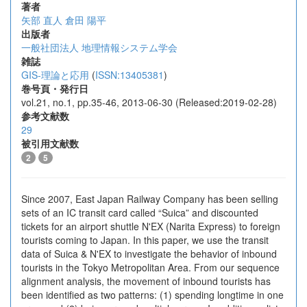
著者
矢部 直人
倉田 陽平
出版者
一般社団法人 地理情報システム学会
雑誌
GIS-理論と応用
(
ISSN:13405381
)
巻号頁・発行日
vol.21, no.1, pp.35-46, 2013-06-30 (Released:2019-02-28)
参考文献数
29
被引用文献数
2
5
Since 2007, East Japan Railway Company has been selling
sets of an IC transit card called “Suica” and discounted
tickets for an airport shuttle N'EX (Narita Express) to foreign
tourists coming to Japan. In this paper, we use the transit
data of Suica & N'EX to investigate the behavior of inbound
tourists in the Tokyo Metropolitan Area. From our sequence
alignment analysis, the movement of inbound tourists has
been identified as two patterns: (1) spending longtime in one