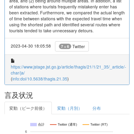
area, and (2) being around multiple areas. In addition, a list
of stations where tourists frequently mistakenly enter has
been extracted. Furthermore, we compared the actual length
of time between stations with the expected travel time when
using the shortest path and identified several routes where
tourists tended to take unnecessary detours.
2023-04-30 18:05:58
Twitter
7 + 6
https://www.jstage.jst.go.jp/article/thagis/21/1/21_35/_article/-
char/ja/
(
info:doi/10.5638/thagis.21.35
)
言及状況
変動（ピーク前後）
変動（月別）
分布
合計
Twitter (通常)
Twitter (RT)
6