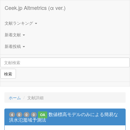
Ceek.jp Altmetrics (α ver.)
文献ランキング
新着文献
新着投稿
検索
ホーム
文献詳細
数値標高モデルのみによる簡易な
4
0
0
0
OA
洪水氾濫域予測法