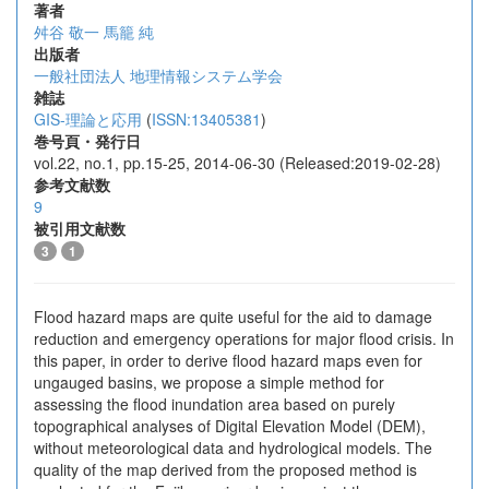
著者
舛谷 敬一
馬籠 純
出版者
一般社団法人 地理情報システム学会
雑誌
GIS-理論と応用
(
ISSN:13405381
)
巻号頁・発行日
vol.22, no.1, pp.15-25, 2014-06-30 (Released:2019-02-28)
参考文献数
9
被引用文献数
3
1
Flood hazard maps are quite useful for the aid to damage
reduction and emergency operations for major flood crisis. In
this paper, in order to derive flood hazard maps even for
ungauged basins, we propose a simple method for
assessing the flood inundation area based on purely
topographical analyses of Digital Elevation Model (DEM),
without meteorological data and hydrological models. The
quality of the map derived from the proposed method is