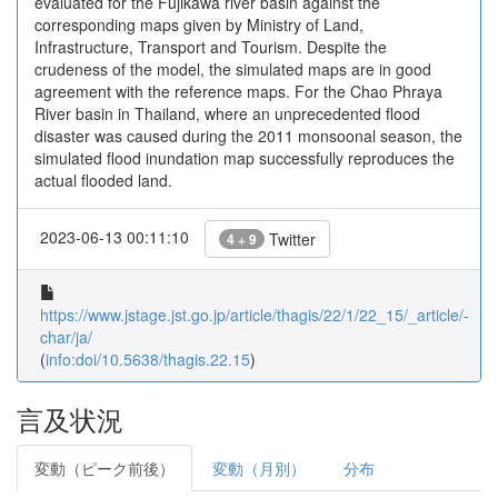
evaluated for the Fujikawa river basin against the
corresponding maps given by Ministry of Land,
Infrastructure, Transport and Tourism. Despite the
crudeness of the model, the simulated maps are in good
agreement with the reference maps. For the Chao Phraya
River basin in Thailand, where an unprecedented flood
disaster was caused during the 2011 monsoonal season, the
simulated flood inundation map successfully reproduces the
actual flooded land.
2023-06-13 00:11:10
Twitter
4 + 9
https://www.jstage.jst.go.jp/article/thagis/22/1/22_15/_article/-
char/ja/
(
info:doi/10.5638/thagis.22.15
)
言及状況
変動（ピーク前後）
変動（月別）
分布