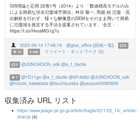
GIS理論と応用 22巻1号（2014）より 「数値標高モデルのみ
による簡易な洪水氾濫域予測法」舛谷 敬一, 馬籠 純 氾濫・流
出解析を行わず、様々な解像度のDEMをそのまま用いて簡易
に氾濫域を推定する手法を提案されています。 全文：
https://t.co/HvoaMG1g7u
2023-06-10 17:48:19
@gisa_office
(
投稿一覧
)
3
リツイート・ネットワーク (3)
12
0.436
@JUNCHOON_odk
@a_f_dacite
3
@1D11go
@a_f_dacite
@df14682
@JUNCHOON_odk
7
@mizuki_kawabata
@tsuchiyutaka
@yaoyue00085856
収集済み URL リスト
https://www.jstage.jst.go.jp/article/thagis/22/1/22_15/_article/-
char/ja
(4)