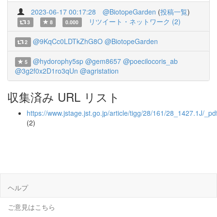
2023-06-17 00:17:28
@BiotopeGarden
(
投稿一覧
)
リツイート・ネットワーク (2)
3
8
0.000
@9KqCc0LDTkZhG8O
@BiotopeGarden
2
@hydorophy5sp
@gem8657
@poecilocoris_ab
5
@3g2f0x2D1ro3qUn
@agristation
収集済み URL リスト
https://www.jstage.jst.go.jp/article/tigg/28/161/28_1427.1J/_pd
(2)
ヘルプ
ご意見はこちら