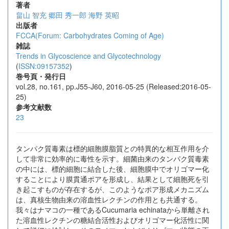
著者
畠山 智充
郷田 秀一郎
海野 英昭
出版者
FCCA(Forum: Carbohydrates Coming of Age)
雑誌
Trends in Glycoscience and Glycotechnology
(
ISSN:09157352
)
巻号頁・発行日
vol.28, no.161, pp.J55-J60, 2016-05-25 (Released:2016-05-
25)
参考文献数
23
タンパク質毒素は標的細胞膜脂質との特異的な相互作用を介
して非常に効率的に毒性を示す。細菌由来のタンパク質毒素
の中には、標的細胞に結合した後、細胞膜中でオリゴマー化
することにより膜貫通ポアを形成し、結果として細胞死を引
き起こすものが存在するが、このようなポア形成メカニズム
は、真核生物由来の溶血性レクチンの作用とも共通する。
我々はナマコの一種であるCucumaria echinataから単離され
た溶血性レクチンの糖結合活性およびオリゴマー化活性に関