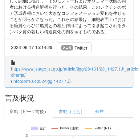
して詳細に検討し、そのモノマーおよびオリゴマー状態の両
者における構造解析を行った。その結果、このレクチンのポ
ア形成過程において大きなコンフォメーション変化を生じる
ことが明らかになった。これらの結果は、細胞表面上におけ
る糖質ならびに脂質との相互作用によって引き起こされるタ
ンパク質の著しい構造変化の例を示すものである。
2023-06-17 15:14:29
Twitter
2 + 5
https://www.jstage.jst.go.jp/article/tigg/28/161/28_1427.1J/_article
char/ja/
(
info:doi/10.4052/tigg.1427.1J
)
言及状況
変動（ピーク前後）
変動（月別）
分布
合計
Twitter (通常)
Twitter (RT)
3