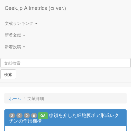
Ceek.jp Altmetrics (α ver.)
文献ランキング
新着文献
新着投稿
検索
ホーム
文献詳細
糖鎖を介した細胞膜ポア形成レク
2
0
0
0
OA
チンの作用機構