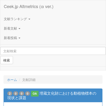
Ceek.jp Altmetrics (α ver.)
文献ランキング
新着文献
新着投稿
検索
ホーム
文献詳細
埋蔵文化財における動植物標本の
2
0
0
0
OA
現状と課題