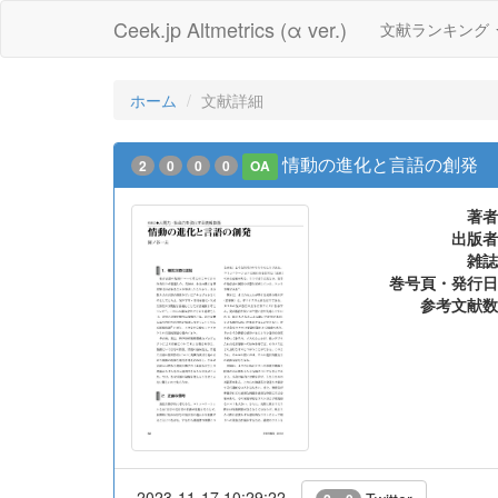
Ceek.jp Altmetrics (α ver.)
文献ランキング
ホーム
文献詳細
情動の進化と言語の創発
2
0
0
0
OA
著者
出版者
雑誌
巻号頁・発行日
参考文献数
2023-11-17 10:29:22