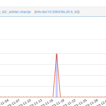
9_62/_article/-char/ja/
(
info:doi/10.5363/tits.20.9_62
)
2023-11-25
2023-11-28
2023-12
-11-04
2
2023-11-07
2023-11-10
2023-11-13
2023-11-16
2023-11-19
2023-11-22