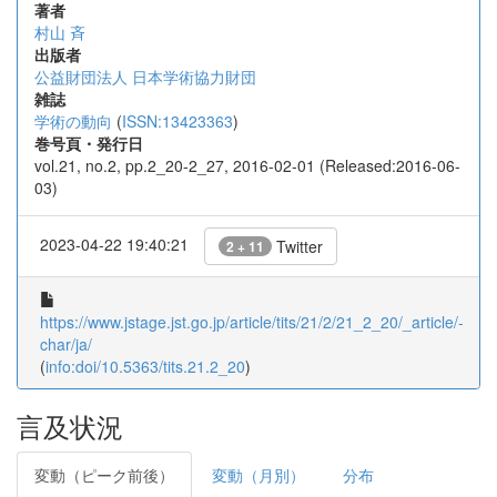
著者
村山 斉
出版者
公益財団法人 日本学術協力財団
雑誌
学術の動向
(
ISSN:13423363
)
巻号頁・発行日
vol.21, no.2, pp.2_20-2_27, 2016-02-01 (Released:2016-06-
03)
2023-04-22 19:40:21
Twitter
2 + 11
https://www.jstage.jst.go.jp/article/tits/21/2/21_2_20/_article/-
char/ja/
(
info:doi/10.5363/tits.21.2_20
)
言及状況
変動（ピーク前後）
変動（月別）
分布