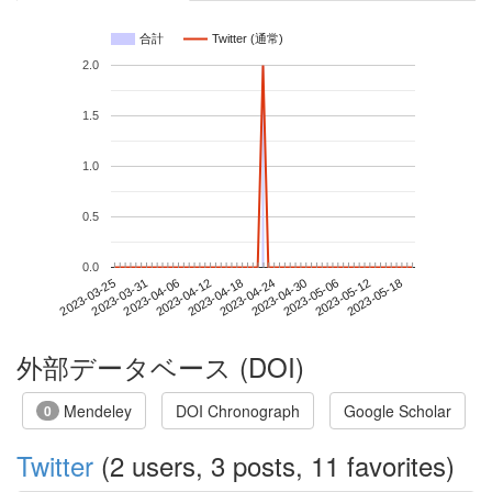
合計
Twitter (通常)
2.0
1.5
1.0
0.5
0.0
2023-05-12
2023-03-25
2023-04-12
2023-04-30
2023-05-18
2023-03-31
2023-04-18
2023-05-06
2023-04-06
2023-04-24
外部データベース (DOI)
Mendeley
DOI Chronograph
Google Scholar
0
Twitter
(2 users, 3 posts, 11 favorites)