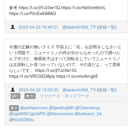
参考 https://t.co/jiYJz3w1IQ https://t.co/Ha5Ine80mL
https://t.co/P2oEaKABAG
2023-04-22 19:40:21
@asacoin369_TV
(
投稿一覧
)
今週の正解の無いクイズ 宇宙人に「右」を説明をしなさいと
いう問題で、ニュートリノの件が分からなかったので調べた
んですけど、物質粒子はすべて回転をしていてニュートリノ
は左回転しか見つかっていないので、その逆だよ。って意味
らしいです。 https://t.co/jiYJz3w1IQ
https://t.co/VRCGEDApty https://t.co/vrluI8mgbE
2023-04-22 13:30:33
@asacoin369_TV
(
投稿一覧
)
リツイート・ネットワーク
1
11
@ashisamuine
@tjwvdmj680
@Chienamyy
7
@cgef0557g2JsPt5
@kitunecooce
@babysun_24
@biu2525biu