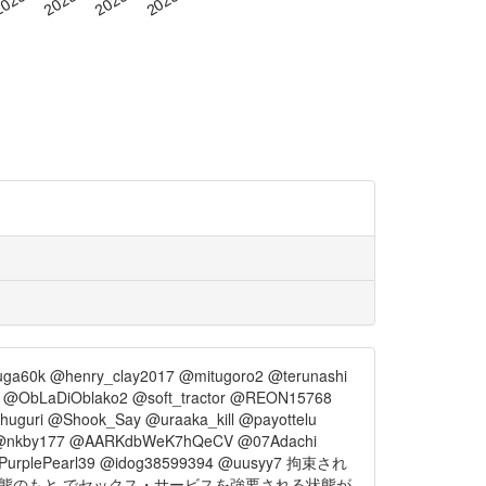
a60k @henry_clay2017 @mitugoro2 @terunashi
@ObLaDiOblako2 @soft_tractor @REON15768
guri @Shook_Say @uraaka_kill @payottelu
 @nkby177 @AARKdbWeK7hQeCV @07Adachi
@PurplePearl39 @idog38599394 @uusyy7 拘束され
状態のもと でセックス・サービスを強要される状態が