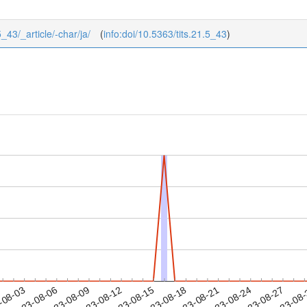
5_43/_article/-char/ja/
(
info:doi/10.5363/tits.21.5_43
)
2023-08-24
2023-08-27
2023-08
-08-03
2
2023-08-06
2023-08-09
2023-08-12
2023-08-15
2023-08-18
2023-08-21