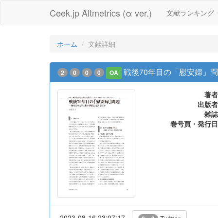
Ceek.jp Altmetrics (α ver.)
文献ランキング
ホーム
文献詳細
戦後70年目の「慰安婦」
2
0
0
0
OA
著者
出版者
雑誌
巻号頁・発行日
2023-08-16 23:07:17