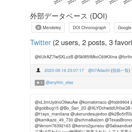
外部データベース (DOI)
Mendeley
DOI Chronograph
Google
0
Twitter
(2 users, 2 posts, 3 favori
@6UirAZ7IwSXLuzB @SkW5tMkoC69KXma @forthman
2023-08-16 23:07:17
@07Adachi
(
投稿一覧
)
@anythin_else
1
@xL3mUydnoO9wuAw @komakimaco @hide9904 @pe
@goldbug15 @Bo_San_2D @XLYDchwddUH3aQB @4
@t1ayo_man0ana @ukerundesujedoo @k2Bo5rRSaa
@kamikaze_49_730 @schmalkaizen @TexasBro
@Venom76392163 @keroro2gunsou @Sabaandush
て逃げ戻れない──物理的に拘束されな くても言葉