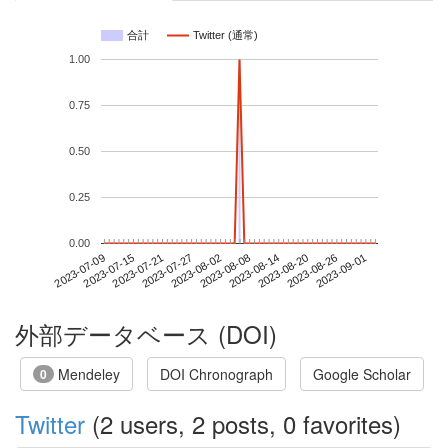
合計
Twitter (通常)
1.00
0.75
0.50
0.25
0.00
2023-08-26
2023-07-09
2023-07-27
2023-08-14
2023-09-01
2023-07-15
2023-08-02
2023-08-20
2023-07-21
2023-08-08
外部データベース (DOI)
Mendeley
DOI Chronograph
Google Scholar
0
Twitter
(2 users, 2 posts, 0 favorites)