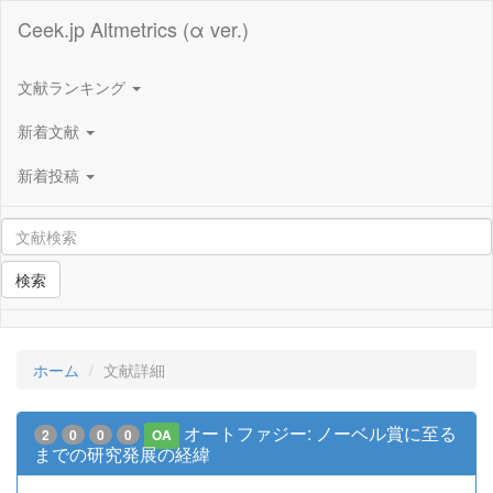
Ceek.jp Altmetrics (α ver.)
文献ランキング
新着文献
新着投稿
検索
ホーム
文献詳細
オートファジー: ノーベル賞に至る
2
0
0
0
OA
までの研究発展の経緯