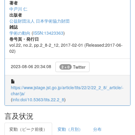
著者
中戸川 仁
出版者
公益財団法人 日本学術協力財団
雑誌
学術の動向
(
ISSN:13423363
)
巻号頁・発行日
vol.22, no.2, pp.2_8-2_12, 2017-02-01 (Released:2017-06-
02)
2023-08-06 20:34:08
Twitter
2 + 0
https://www.jstage.jst.go.jp/article/tits/22/2/22_2_8/_article/-
char/ja/
(
info:doi/10.5363/tits.22.2_8
)
言及状況
変動（ピーク前後）
変動（月別）
分布