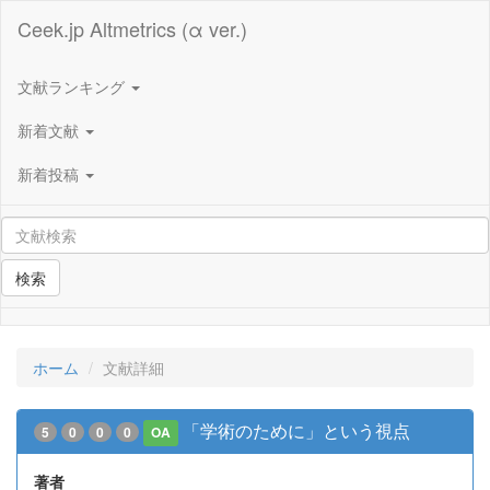
Ceek.jp Altmetrics (α ver.)
文献ランキング
新着文献
新着投稿
検索
ホーム
文献詳細
「学術のために」という視点
5
0
0
0
OA
著者