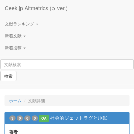
Ceek.jp Altmetrics (α ver.)
文献ランキング
新着文献
新着投稿
検索
ホーム
文献詳細
社会的ジェットラグと睡眠
3
0
0
0
OA
著者