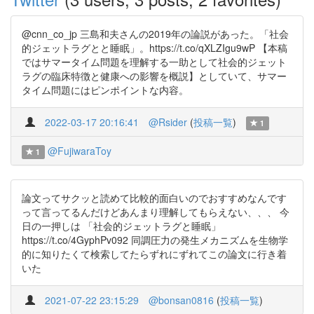
@cnn_co_jp 三島和夫さんの2019年の論説があった。「社会
的ジェットラグとと睡眠」。https://t.co/qXLZIgu9wP 【本稿
ではサマータイム問題を理解する一助として社会的ジェット
ラグの臨床特徴と健康への影響を概説】としていて、サマー
タイム問題にはピンポイントな内容。
2022-03-17 20:16:41
@Rsider
(
投稿一覧
)
1
@FujiwaraToy
1
論文ってサクッと読めて比較的面白いのでおすすめなんです
って言ってるんだけどあんまり理解してもらえない、、、 今
日の一押しは 「社会的ジェットラグと睡眠」
https://t.co/4GyphPv092 同調圧力の発生メカニズムを生物学
的に知りたくて検索してたらずれにずれてこの論文に行き着
いた
2021-07-22 23:15:29
@bonsan0816
(
投稿一覧
)