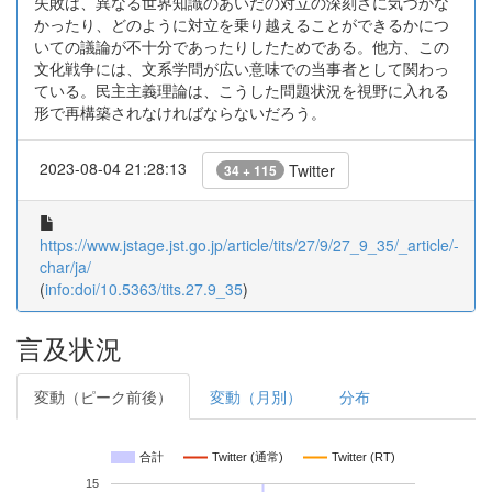
失敗は、異なる世界知識のあいだの対立の深刻さに気づかな
かったり、どのように対立を乗り越えることができるかにつ
いての議論が不十分であったりしたためである。他方、この
文化戦争には、文系学問が広い意味での当事者として関わっ
ている。民主主義理論は、こうした問題状況を視野に入れる
形で再構築されなければならないだろう。
2023-08-04 21:28:13
Twitter
34 + 115
https://www.jstage.jst.go.jp/article/tits/27/9/27_9_35/_article/-
char/ja/
(
info:doi/10.5363/tits.27.9_35
)
言及状況
変動（ピーク前後）
変動（月別）
分布
合計
Twitter (通常)
Twitter (RT)
15