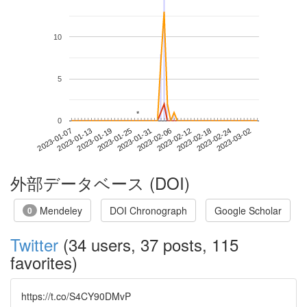
10
5
*
*
0
2023-02-24
2023-01-07
2023-01-25
2023-02-12
2023-03-02
2023-01-13
2023-01-31
2023-02-18
2023-01-19
2023-02-06
外部データベース (DOI)
Mendeley
DOI Chronograph
Google Scholar
0
Twitter
(34 users, 37 posts, 115
favorites)
https://t.co/S4CY90DMvP