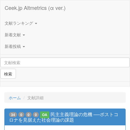
Ceek.jp Altmetrics (α ver.)
文献ランキング
新着文献
新着投稿
検索
ホーム
文献詳細
民主主義理論の危機 ──ポストコ
34
0
0
0
OA
ロナを見据えた社会理論の課題