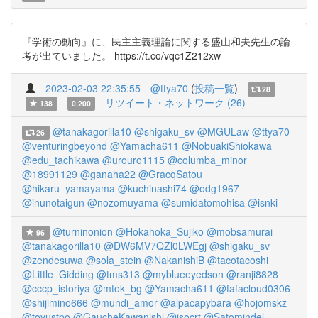
『学術の動向』に、民主主義理論に関する盛山和夫先生の論
考が出ていました。 https://t.co/vqc1Z212xw
2023-02-03 22:35:55
@ttya70
(
投稿一覧
)
28
リツイート・ネットワーク (26)
138
0.200
@tanakagorilla10
@shigaku_sv
@MGULaw
@ttya70
26
@venturingbeyond
@Yamacha611
@NobuakiShiokawa
@edu_tachikawa
@urouro1115
@columba_minor
@18991129
@ganaha22
@GracqSatou
@hikaru_yamayama
@kuchinashi74
@odg1967
@inunotaigun
@nozomuyama
@sumidatomohisa
@isnki
@turninonion
@Hokahoka_Sujiko
@mobsamurai
96
@tanakagorilla10
@DW6MV7QZl0LWEgj
@shigaku_sv
@zendesuwa
@sola_stein
@NakanishiB
@tacotacoshi
@Little_Gidding
@tms313
@myblueeyedson
@ranji8828
@cccp_istoriya
@mtok_bg
@Yamacha611
@fafacloud0306
@shijimino666
@mundi_amor
@alpacapybara
@hojomskz
@toyustpo
@GaucheKawanishi
@isocrt
@Satomindel