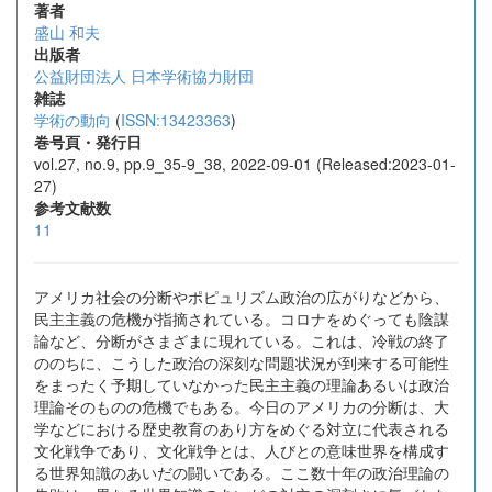
著者
盛山 和夫
出版者
公益財団法人 日本学術協力財団
雑誌
学術の動向
(
ISSN:13423363
)
巻号頁・発行日
vol.27, no.9, pp.9_35-9_38, 2022-09-01 (Released:2023-01-
27)
参考文献数
11
アメリカ社会の分断やポピュリズム政治の広がりなどから、
民主主義の危機が指摘されている。コロナをめぐっても陰謀
論など、分断がさまざまに現れている。これは、冷戦の終了
ののちに、こうした政治の深刻な問題状況が到来する可能性
をまったく予期していなかった民主主義の理論あるいは政治
理論そのものの危機でもある。今日のアメリカの分断は、大
学などにおける歴史教育のあり方をめぐる対立に代表される
文化戦争であり、文化戦争とは、人びとの意味世界を構成す
る世界知識のあいだの闘いである。ここ数十年の政治理論の