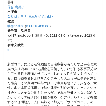
著者
落合 恵美子
出版者
公益財団法人 日本学術協力財団
雑誌
学術の動向
(
ISSN:13423363
)
巻号頁・発行日
vol.27, no.9, pp.9_39-9_43, 2022-09-01 (Released:2023-01-
27)
参考文献数
5
新型コロナによる在宅勤務と自宅療養がもたらす当事者と家
族の負担増加について調査を実施した。いずれも家事育児や
ケアの負担を増加させており、しかも女性が多くを担ってい
る。自宅療養者およびそのケアをした人たちが仕事を休業し
た場合、その期間の給与の扱いは雇用形態により異なる。女
性に多い非正規雇用では無給休業の割合が高い。ケアという
社会的に必要な労働をした人が、それを評価されないばかり
か、かえって経済的不利益を被る「ケアペナルティ」が存在
するのは問題だ。人口高齢化に加えて「ウィズコロナ」の