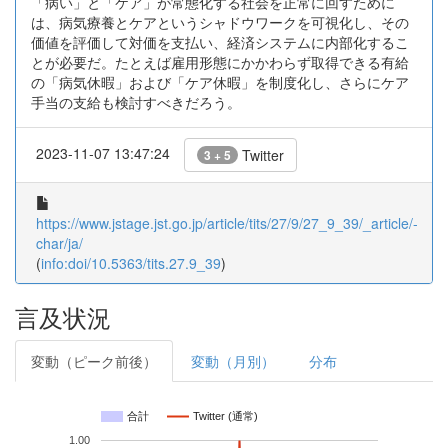
「病い」と「ケア」が常態化する社会を正常に回すために
は、病気療養とケアというシャドウワークを可視化し、その
価値を評価して対価を支払い、経済システムに内部化するこ
とが必要だ。たとえば雇用形態にかかわらず取得できる有給
の「病気休暇」および「ケア休暇」を制度化し、さらにケア
手当の支給も検討すべきだろう。
2023-11-07 13:47:24
Twitter
3 + 5
https://www.jstage.jst.go.jp/article/tits/27/9/27_9_39/_article/-
char/ja/
(
info:doi/10.5363/tits.27.9_39
)
言及状況
変動（ピーク前後）
変動（月別）
分布
合計
Twitter (通常)
1.00