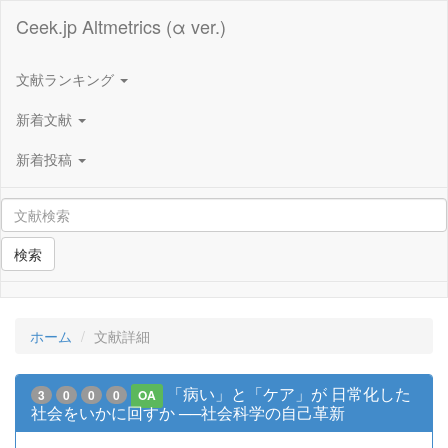
Ceek.jp Altmetrics (α ver.)
文献ランキング
新着文献
新着投稿
検索
ホーム
文献詳細
「病い」と「ケア」が 日常化した
3
0
0
0
OA
社会をいかに回すか ──社会科学の自己革新