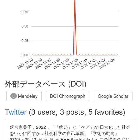
0.75
0.50
0.25
0.00
2023-11-27
2023-10-10
2023-10-28
2023-11-15
2023-12-03
2023-10-16
2023-11-03
2023-11-21
2023-10-22
2023-11-09
外部データベース (DOI)
Mendeley
DOI Chronograph
Google Scholar
0
Twitter
(3 users, 3 posts, 5 favorites)
落合恵美子，2022，「「病い」と「ケア」が 日常化した社会
をいかに回すか：社会科学の自己革新」『学術の動向』
27(9)：39-43. https://t.co/EHHdbbrtd4 たぶんこの講義の底に