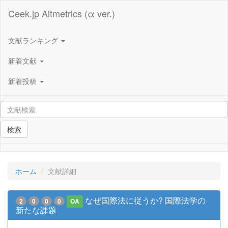
Ceek.jp Altmetrics (α ver.)
文献ランキング
新着文献
新着投稿
検索
ホーム
文献詳細
なぜ国際法に従うか? 国際法学の
2
0
0
0
OA
新たな課題