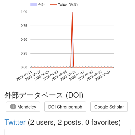
合計
Twitter (通常)
1.00
0.75
0.50
0.25
0.00
2023-07-29
2023-06-11
2023-06-29
2023-07-17
2023-08-04
2023-06-17
2023-07-05
2023-07-23
2023-06-23
2023-07-11
外部データベース (DOI)
Mendeley
DOI Chronograph
Google Scholar
1
Twitter
(2 users, 2 posts, 0 favorites)