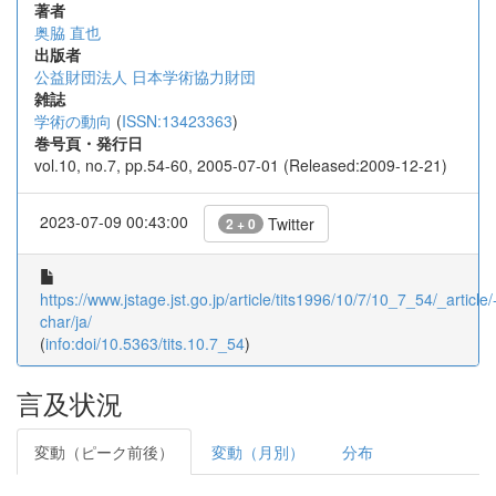
著者
奥脇 直也
出版者
公益財団法人 日本学術協力財団
雑誌
学術の動向
(
ISSN:13423363
)
巻号頁・発行日
vol.10, no.7, pp.54-60, 2005-07-01 (Released:2009-12-21)
2023-07-09 00:43:00
Twitter
2 + 0
https://www.jstage.jst.go.jp/article/tits1996/10/7/10_7_54/_article/
char/ja/
(
info:doi/10.5363/tits.10.7_54
)
言及状況
変動（ピーク前後）
変動（月別）
分布