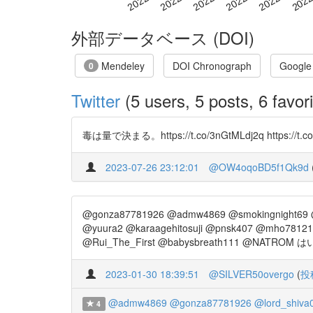
外部データベース (DOI)
Mendeley
DOI Chronograph
Google
0
Twitter
(5 users, 5 posts, 6 favori
毒は量で決まる。https://t.co/3nGtMLdj2q https://t.c
2023-07-26 23:12:01
@OW4oqoBD5f1Qk9d
@gonza87781926 @admw4869 @smokingnight69 @
@yuura2 @karaagehitosuji @pnsk407 @mho781215
@Rui_The_First @babysbreath111 @NATR
2023-01-30 18:39:51
@SILVER50overgo
(
投
@admw4869
@gonza87781926
@lord_shiva
4