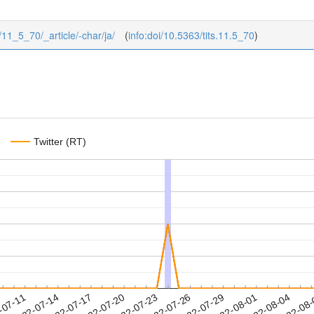
5/11_5_70/_article/-char/ja/
(
info:doi/10.5363/tits.11.5_70
)
Twitter (RT)
2022-08-01
2022-08-04
2022-08
-07-11
2
2022-07-14
2022-07-17
2022-07-20
2022-07-23
2022-07-26
2022-07-29