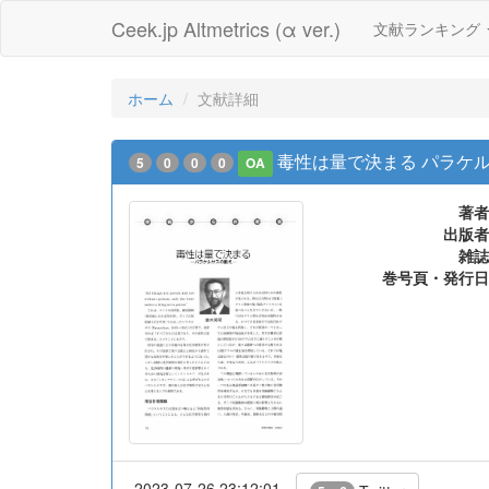
Ceek.jp Altmetrics (α ver.)
文献ランキング
ホーム
文献詳細
毒性は量で決まる パラケ
5
0
0
0
OA
著者
出版者
雑誌
巻号頁・発行日
2023-07-26 23:12:01