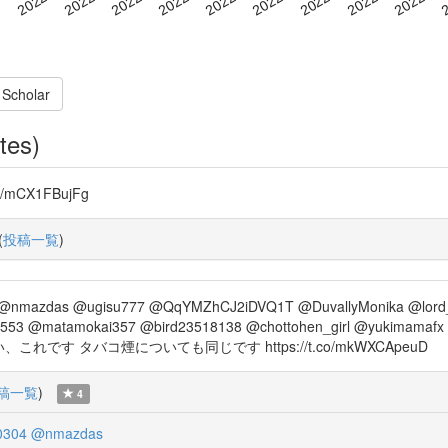
 Scholar
tes)
o/mCX1FBujFg
(
投稿一覧
)
nmazdas @ugisu777 @QqYMZhCJ2iDVQ1T @DuvallyMonika @lord_shi
53 @matamokai357 @bird23518138 @chottohen_girl @yukimamafx 
OM はい、これです タバコ煙についても同じです https://t.co/mkWXCApeuD
稿一覧
)
4
0304
@nmazdas