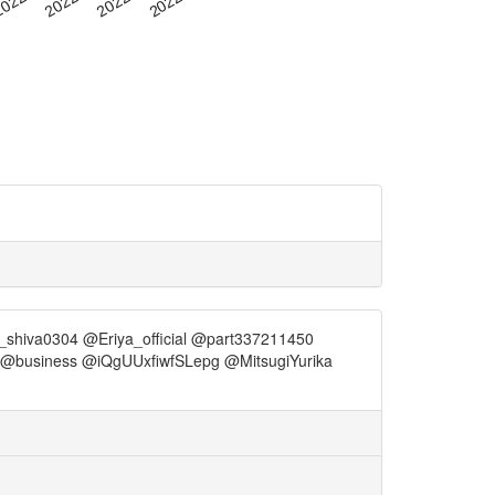
va0304 @Eriya_official @part337211450
@business @iQgUUxfiwfSLepg @MitsugiYurika