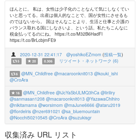
ほんとに。 私は、女性は少子化のことなんて気にしなくてい
いと思ってる。出産は個人的なことで、国が女性にさせるも
のではないから。 国はそんなことより、生活と仕事と介護の
バランス取れる国にしなさいよ、という話。私たちこんなに
税金払ってるのにね。 https://t.co/M32B6HadFl
https://t.co/BrLcbjmFE9
2020-12-31 22:41:17
@yoshikoEZmom
(
投稿一覧
)
リツイート・ネットワーク (6)
5
20
0.306
@MN_Childfree
@macaroonknit013
@kouki_ishi
6
@CroAra
@MN_Childfree
@iJcYaSbULMQ3hCa
@liriliry
16
@sanmasan1208
@macaroonknit013
@YazawaChihiro
@nikitamama
@worsimom
@maJune6666
@ataru2019
@flordelris
@nzer691021
@sa_bluemountain
@Nocchi50210545
@CroAra
@suzukisgr
収集済み URL リスト