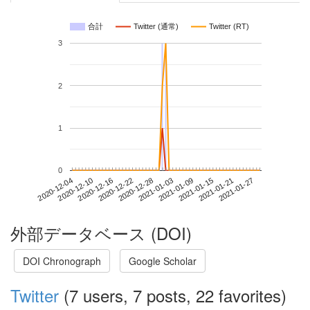
合計
Twitter (通常)
Twitter (RT)
3
2
1
0
2021-01-21
2020-12-04
2020-12-22
2021-01-09
2021-01-27
2020-12-10
2020-12-28
2021-01-15
2020-12-16
2021-01-03
外部データベース (DOI)
DOI Chronograph
Google Scholar
Twitter
(7 users, 7 posts, 22 favorites)