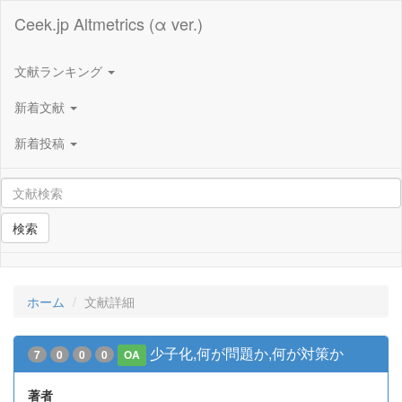
Ceek.jp Altmetrics (α ver.)
文献ランキング
新着文献
新着投稿
検索
ホーム
文献詳細
少子化,何が問題か,何が対策か
7
0
0
0
OA
著者