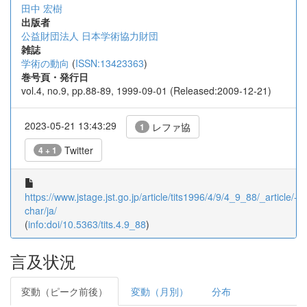
田中 宏樹
出版者
公益財団法人 日本学術協力財団
雑誌
学術の動向
(
ISSN:13423363
)
巻号頁・発行日
vol.4, no.9, pp.88-89, 1999-09-01 (Released:2009-12-21)
2023-05-21 13:43:29
レファ協
1
Twitter
4 + 1
https://www.jstage.jst.go.jp/article/tits1996/4/9/4_9_88/_article/-
char/ja/
(
info:doi/10.5363/tits.4.9_88
)
言及状況
変動（ピーク前後）
変動（月別）
分布