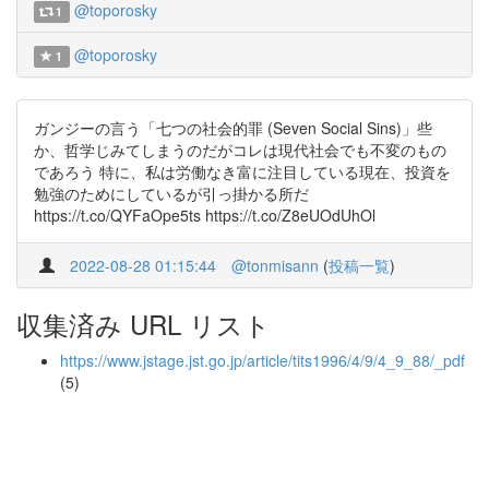
@toporosky
1
@toporosky
1
ガンジーの言う「七つの社会的罪 (Seven Social Sins)」些
か、哲学じみてしまうのだがコレは現代社会でも不変のもの
であろう 特に、私は労働なき富に注目している現在、投資を
勉強のためにしているが引っ掛かる所だ
https://t.co/QYFaOpe5ts https://t.co/Z8eUOdUhOl
2022-08-28 01:15:44
@tonmisann
(
投稿一覧
)
収集済み URL リスト
https://www.jstage.jst.go.jp/article/tits1996/4/9/4_9_88/_pdf
(5)