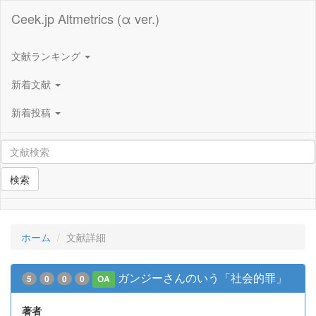
Ceek.jp Altmetrics (α ver.)
文献ランキング
新着文献
新着投稿
検索
ホーム
文献詳細
ガンジーさんのいう「社会的罪」
5
0
0
0
OA
著者