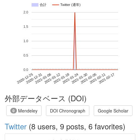
合計
Twitter (通常)
2.0
1.5
1.0
0.5
0.0
2021-02-11
2020-12-25
2021-01-12
2021-01-30
2021-02-17
2020-12-31
2021-01-18
2021-02-05
2021-01-06
2021-01-24
外部データベース (DOI)
Mendeley
DOI Chronograph
Google Scholar
0
Twitter
(8 users, 9 posts, 6 favorites)