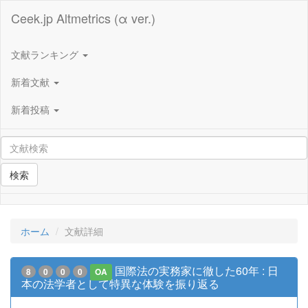
Ceek.jp Altmetrics (α ver.)
文献ランキング
新着文献
新着投稿
検索
ホーム
文献詳細
国際法の実務家に徹した60年 : 日
8
0
0
0
OA
本の法学者として特異な体験を振り返る