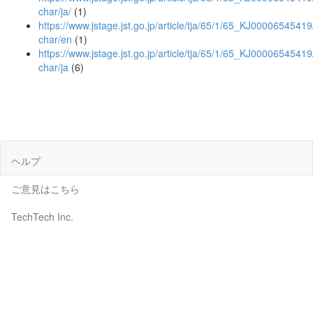
char/ja/
(1)
https://www.jstage.jst.go.jp/article/tja/65/1/65_KJ00006545419
char/en
(1)
https://www.jstage.jst.go.jp/article/tja/65/1/65_KJ00006545419
char/ja
(6)
ヘルプ
ご意見はこちら
TechTech Inc.