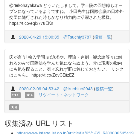
@riekohayakawa どういたしまして。学士院の回想録もオー
プンになっているようですね。 小田先生は国際会議の日本外
交団に随行された時もかなり精力的に活躍された模様。
https://t.co/eqIx778EKn
2020-04-29 15:00:35
@Tsuchiy3787
(
投稿一覧
)
氏が言う｢輸入学問｣の追求や、理論・判例・観念論等々に触
れるのみで国際法を学んだ気にならぬよう、常に現実の動向
にも気を配ること、努々忘れず肝に銘じておきたい。 リンク
はこちら。 https://t.co/ZovCEiizEZ
2020-02-09 04:53:42
@trueblue2943
(
投稿一覧
)
リツイート・ネットワーク
1
4
0
収集済み URL リスト
https://www.jstage.jst.go.jp/article/tja/65/1/65_KJ00006545419/