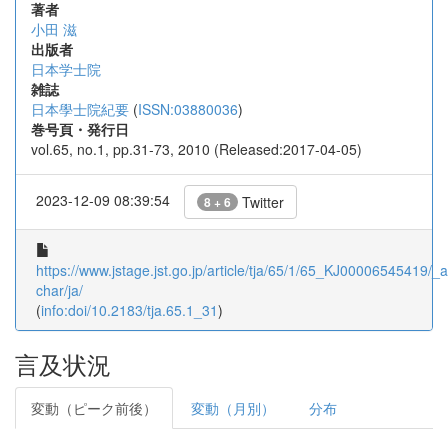
著者
小田 滋
出版者
日本学士院
雑誌
日本學士院紀要
(
ISSN:03880036
)
巻号頁・発行日
vol.65, no.1, pp.31-73, 2010 (Released:2017-04-05)
2023-12-09 08:39:54
Twitter
8 + 6
https://www.jstage.jst.go.jp/article/tja/65/1/65_KJ00006545419/_ar
char/ja/
(
info:doi/10.2183/tja.65.1_31
)
言及状況
変動（ピーク前後）
変動（月別）
分布