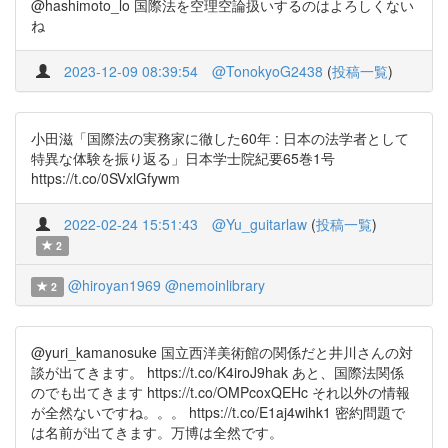
@hashimoto_lo 国際法を空理空論扱いするのはよろしくない
ね
2023-12-09 08:39:54
@TonokyoG2438
(
投稿一覧
)
小田滋「国際法の実務家に徹した60年 : 日本の法学者として
特異な体験を振り返る」日本学士院紀要65巻1号
https://t.co/0SVxlGfywm
2022-02-24 15:51:43
@Yu_guitarlaw
(
投稿一覧
)
2
@hiroyan1969
@nemoinlibrary
2
@yuri_kamanosuke 国立西洋美術館の関係だと井川さんの対
談が出てきます。 https://t.co/K4iroJ9hak あと、国際法関係
のでも出てきます https://t.co/OMPcoxQEHc それ以外の情報
が全然ないですね。。。 https://t.co/E1aj4wihk1 密約問題で
は名前が出てきます。万博は全然です。