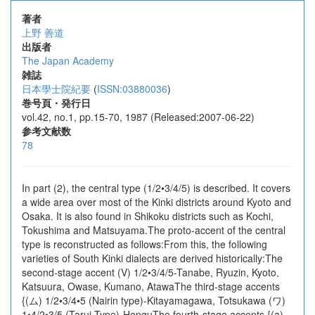
著者
上野 善道
出版者
The Japan Academy
雑誌
日本學士院紀要
(
ISSN:03880036
)
巻号頁・発行日
vol.42, no.1, pp.15-70, 1987 (Released:2007-06-22)
参考文献数
78
In part (2), the central type (1/2•3/4/5) is described. It covers
a wide area over most of the Kinki districts around Kyoto and
Osaka. It is also found in Shikoku districts such as Kochi,
Tokushima and Matsuyama.The proto-accent of the central
type is reconstructed as follows:From this, the following
varieties of South Kinki dialects are derived historically:The
second-stage accent (V) 1/2•3/4/5-Tanabe, Ryuzin, Kyoto,
Katsuura, Owase, Kumano, AtawaThe third-stage accents
{(ム) 1/2•3/4•5 (Nairin type)-Kitayamagawa, Totsukawa (ワ)
1•4/2•3/5 (Tarui Type)-HonguThe fourth-stage accents {(a)