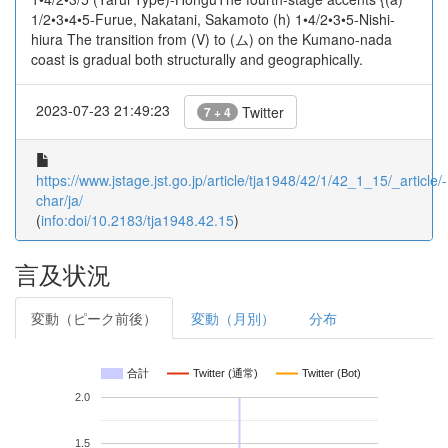
1/2•3•4•5-Furue, Nakatani, Sakamoto (h) 1•4/2•3•5-Nishi-
hiura The transition from (V) to (ム) on the Kumano-nada
coast is gradual both structurally and geographically.
2023-07-23 21:49:23
Twitter
7 + 4
https://www.jstage.jst.go.jp/article/tja1948/42/1/42_1_15/_article/-
char/ja/
(
info:doi/10.2183/tja1948.42.15
)
言及状況
変動（ピーク前後）
変動（月別）
分布
合計
Twitter (通常)
Twitter (Bot)
2.0
1.5