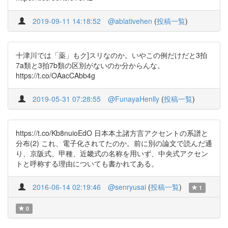
2019-09-11 14:18:52
@ablativehen
(
投稿一覧
)
十津川では「薬」もク]スリなのか。いやこの例だけだと3拍
7a類と3拍7b類の区別がないのか分からんな。
https://t.co/OAacCAbb4g
2019-05-31 07:28:55
@FunayaHenlly
(
投稿一覧
)
https://t.co/Kb8nuioEdO 日本本土諸方言アクセントの系譜と
分布(2) これ、電子化されてたのか。前に別の論文で読んだ通
り、京阪式、甲種、近畿式の名称を用いず、中央式アクセン
トと呼称する理由についても書かれてある。
2016-06-14 02:19:46
@senryusai
(
投稿一覧
)
1
0