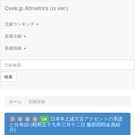
Ceek.jp Altmetrics (α ver.)
文献ランキング
新着文献
新着投稿
検索
ホーム
文献詳細
日本本土諸方言アクセントの系譜
7
0
0
0
OA
と分布(2) (昭和五十九年三月十二日 服部四郎会員紹
介)