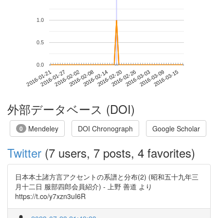
1.0
0.5
0.0
2016-03-09
2016-01-21
2016-02-08
2016-02-26
2016-03-15
2016-01-27
2016-02-14
2016-03-03
2016-02-02
2016-02-20
外部データベース (DOI)
Mendeley
DOI Chronograph
Google Scholar
0
Twitter
(7 users, 7 posts, 4 favorites)
日本本土諸方言アクセントの系譜と分布(2) (昭和五十九年三
月十二日 服部四郎会員紹介) - 上野 善道 より
https://t.co/y7xzn3uI6R