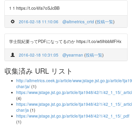
1 1 https://t.co/6fa7oSJcBB
2016-02-18 11:10:06
@altmetrics_crtd
(
投稿一覧
)
学士院紀要ってPDFになってるのか https://t.co/w5lhbbMFHx
2016-02-18 10:31:05
@yearman
(
投稿一覧
)
収集済み URL リスト
http://altmetrics.ceek.jp/article/www.jstage.jst.go.jp/article/tj
char/ja/
(1)
https://www.jstage.jst.go.jp/article/tja1948/42/1/42_1_15/_artic
(4)
https://www.jstage.jst.go.jp/article/tja1948/42/1/42_1_15/_articl
char/ja
(1)
https://www.jstage.jst.go.jp/article/tja1948/42/1/42_1_15/_pdf
(1)