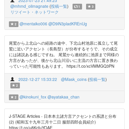
2023-07-23 21:49:23
@mhmd_oilmagnate
(
投稿一覧
)
1
3
リツイート・ネットワーク
@mentaiko006
@D9iN3pladKREnUg
2
尾鷲から上北山への経路の途中、下北山村池原に孤立して尾
鷲に近いアクセント（長島型）が分布するそうで、その成立
には諸説ある感じですね。 尾鷲から連続的に池原まで同様の
方言があったが、後から北山川沿いに主流の方言に置き換わ
っていった可能性もあります。 https://t.co/xcVMMGQ3PN
2022-12-27 15:33:22
@Mask_coins
(
投稿一覧
)
2
@kinokuni_fox
@ayatakaa_chan
2
J-STAGE Articles - 日本本土諸方言アクセントの系譜と分布
(2) (昭和五十九年三月十二日 服部四郎会員紹介)
https://t.co/u8KcfuYOAE