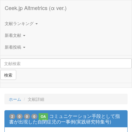
Ceek.jp Altmetrics (α ver.)
文献ランキング
新着文献
新着投稿
検索
ホーム
文献詳細
コミュニケーション手段として指
2
0
0
0
OA
書が出現した自閉症児の一事例(実践研究特集号)