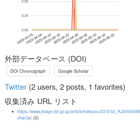
0.50
0.25
0.00
2023-05-16
2023-03-29
2023-04-16
2023-05-04
2023-05-22
2023-04-04
2023-04-22
2023-05-10
2023-04-10
2023-04-28
外部データベース (DOI)
DOI Chronograph
Google Scholar
Twitter
(2 users, 2 posts, 1 favorites)
収集済み URL リスト
https://www.jstage.jst.go.jp/article/tokkyou/33/5/33_KJ0000495
char/ja/
(2)