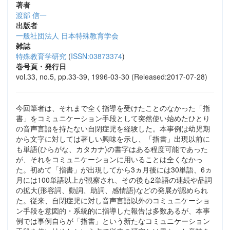
著者
渡部 信一
出版者
一般社団法人 日本特殊教育学会
雑誌
特殊教育学研究
(
ISSN:03873374
)
巻号頁・発行日
vol.33, no.5, pp.33-39, 1996-03-30 (Released:2017-07-28)
今回筆者は、それまで全く指導を受けたことのなかった「指
書」をコミュニケーション手段として突然使い始めたひとり
の音声言語を持たない自閉症児を経験した。本事例は幼児期
から文字に対しては著しい興味を示し、「指書」出現以前に
も単語(ひらがな、カタカナ)の書字はある程度可能であった
が、それをコミュニケーションに用いることは全くなかっ
た。初めて「指書」が出現してから3ヵ月後には30単語、6ヵ
月には100単語以上が観察され、その後も2単語の連続や品詞
の拡大(形容詞、動詞、助詞、感情語)などの発展が認められ
た。従来、自閉症児に対し音声言語以外のコミュニケーショ
ン手段を意図的・系統的に指導した報告は多数あるが、本事
例では事例自らが「指書」という新たなコミュニケーション