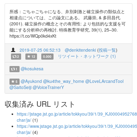
所感：ごちゃごちゃになる、弁別刺激と確立操作の類似点と
相違点については、この論文にある。 武藤崇, & 多田昌代.
(2001). 確立操作の概念とその有用性: より包括的な支援を可
能にする分析枠の再検討. 特殊教育学研究, 39(1), 25–30.
https://t.co/WQp0kd4xKt
2019-07-25 06:52:13
@denkitendenki
(
投稿一覧
)
リツイート・ネットワーク (1)
2
12
0.000
@kosukesa
1
@Ayukond
@ku4the_way_home
@LoveLArcandTool
5
@SaitoSeiji
@VoiceTrainerY
収集済み URL リスト
https://jstage.jst.go.jp/article/tokkyou/39/1/39_KJ00004952768/
char/ja/
(1)
https://www.jstage.jst.go.jp/article/tokkyou/39/1/39_KJ0000495
char/ja/
(4)