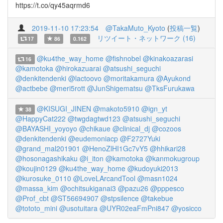
https://t.co/qy45aqrmd6
2019-11-10 17:23:54
@TakaMuto_Kyoto
(
投稿一覧
)
リツイート・ネットワーク (16)
17
86
0.162
@ku4the_way_home
@fishnobel
@kinakoazarasi
16
@kamotoka
@hirokazuarai
@atsushi_seguchi
@denkitendenki
@lactoovo
@moritakamura
@Ayukond
@actbebe
@meri5rott
@JunShigematsu
@TksFurukawa
@KISUGI_JINEN
@makoto5910
@ign_yt
38
@HappyCat222
@twgdagtwd123
@atsushi_seguchi
@BAYASHI_yoyoyo
@chikaue
@clinical_dj
@cozoos
@denkitendenki
@eudemoniacp
@F2727Yuki
@grand_mal201901
@HenoZlHI1Gc7vY5
@hhikari28
@hosonagashikaku
@i_iton
@kamotoka
@kanmokugroup
@koujin0129
@ku4the_way_home
@kudoyuki2013
@kurosuke_0110
@LoveLArcandTool
@masn1024
@massa_kim
@ochitsukiganai3
@pazu26
@pppesco
@Prof_cbt
@ST56694907
@stpsilence
@takebue
@tototo_mini
@usotuitara
@UYR02eaFmPni847
@yosicco