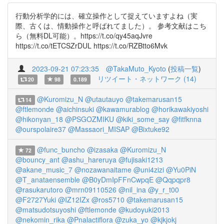
行動分析学的には、確立操作として捉えていますよね（実
際、古くは、情動操作と呼ばれてました）。 参考文献はこち
ら（無料DL可能）。https://t.co/qy45aqJvre
https://t.co/tETCSZrDUL https://t.co/RZBtto6Mvk
2023-09-21 07:23:35
@TakaMuto_Kyoto
(
投稿一覧
)
リツイート・ネットワーク (14)
20
98
0.189
@Kuromizu_N
@utautauyo
@takemarusan15
14
@ftlemonde
@aichinsuki
@kawamurablog
@horikawakiyoshi
@hikonyan_18
@PSGOZMIKU
@kiki_some_say
@fitfknna
@ourspolaire37
@Massaori_MISAP
@Bixtuke92
@func_buncho
@izasaka
@Kuromizu_N
72
@bouncy_ant
@ashu_hareruya
@fujisaki1213
@akane_music_7
@nozawanaitame
@uni4zizi
@Yu0PiN
@T_anataensemble
@B0yDmIpFFnCwpqE
@Qqpqpr8
@rasukarutoro
@mrn09110526
@nil_ina
@y_r_t00
@F2727Yuki
@IZ12IZx
@ros5710
@takemarusan15
@matsudotsuyoshi
@ftlemonde
@kudoyuki2013
@nekomin_rika
@Pnalactiflora
@zuka_yo
@kjkjokj