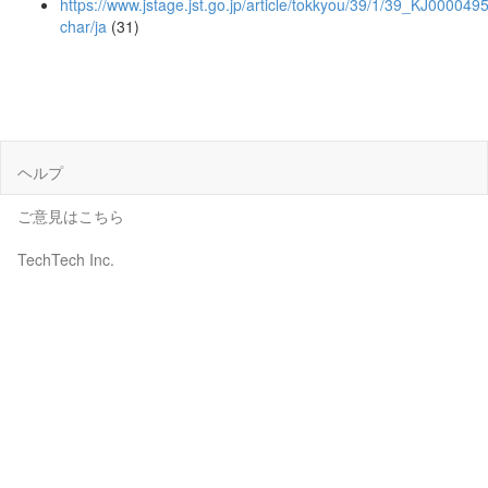
https://www.jstage.jst.go.jp/article/tokkyou/39/1/39_KJ000049
char/ja
(31)
ヘルプ
ご意見はこちら
TechTech Inc.