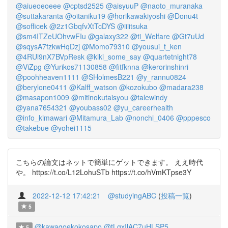
@aiueoeoeee
@cptsd2525
@aisyuuP
@naoto_muranaka
@suttakaranta
@oitaniku19
@horikawakiyoshi
@Donu4t
@sofficek
@2z1GbqfvXtTcDYS
@iiiitsuka
@sm4ITZeUOhvwFIu
@galaxy322
@ti_Welfare
@Gt7uUd
@sqysA7fzkwHqDzj
@Momo79310
@yousui_t_ken
@4RUi9nX7BVpResk
@kiki_some_say
@quartetnight78
@ViZpg
@Yurikos71130858
@fitfknna
@kerorinshinri
@poohheaven1111
@SHolmesB221
@y_rannu0824
@berylone0411
@Kalff_watson
@kozokubo
@madara238
@masapon1009
@mitinokutaisyou
@talewindy
@yana7654321
@youbass02
@yu_careerhealth
@info_kimawari
@Mitamura_Lab
@nonchi_0406
@pppesco
@takebue
@yohei1115
こちらの論文はネットで簡単にゲットできます。 ええ時代
や。 https://t.co/L12LohuSTb https://t.co/hVmKTpse3Y
2022-12-12 17:42:21
@studyingABC
(
投稿一覧
)
5
@kawagoekokosapo
@tLgxIlAC7uHLSP5
5