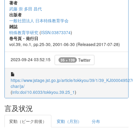
著者
武藤 崇
多田 昌代
出版者
一般社団法人 日本特殊教育学会
雑誌
特殊教育学研究
(
ISSN:03873374
)
巻号頁・発行日
vol.39, no.1, pp.25-30, 2001-06-30 (Released:2017-07-28)
2023-09-24 03:52:15
Twitter
35 + 139
https://www.jstage.jst.go.jp/article/tokkyou/39/1/39_KJ0000495276
char/ja/
(
info:doi/10.6033/tokkyou.39.25_1
)
言及状況
変動（ピーク前後）
変動（月別）
分布