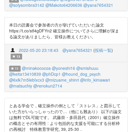
@solysombra3142
@Makoto64206636
@yana7654321
本日の読書会で参加者の方が挙げていただいた論文
https://t.co/stf4gDFYn2 確立操作についてさらに理解が深ま
る論文がありましたら、皆様お教えください。
2022-05-20 23:18:43
@yana7654321
(
投稿一覧
)
13
@minakococoa
@yoneshi16
@smishuuu
11
@keita13410839
@phDcp1
@hound_dog_psych
@6xlk7m5lebIxcx3
@mizuame_shinri
@info_kimawari
@matsuchiy
@renokun2714
とある学会で，確立操作の例として「ストレス」と図示して
いた方がいらっしゃったので…（他にも難あり） 以下の論文
は無料でDL可能です。 武藤崇・多田昌代（2001）確立操作
の概念とその有用性 : より包括的な支援を可能にする分析枠
の再検討 特殊教育学研究, 39, 25-30．