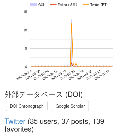
合計
Twitter (通常)
Twitter (RT)
15
10
5
0
2023-10-11
2023-08-24
2023-09-11
2023-09-29
2023-10-17
2023-08-30
2023-09-17
2023-10-05
2023-09-05
2023-09-23
外部データベース (DOI)
DOI Chronograph
Google Scholar
Twitter
(35 users, 37 posts, 139
favorites)