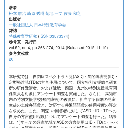
著者
松本 敏治
崎原 秀樹
菊地 一文
佐藤 和之
出版者
一般社団法人 日本特殊教育学会
雑誌
特殊教育学研究
(
ISSN:03873374
)
巻号頁・発行日
vol.52, no.4, pp.263-274, 2014 (Released:2015-11-19)
参考文献数
20
本研究では、自閉症スペクトラム児(ASD)・知的障害児(ID)・
定型発達児(TD)の方言使用について、国立特別支援総合研究
所の研修受講者、および近畿・四国・九州の特別支援教育関
係教員を対象にアンケート調査を実施した。さらに、高知市
内の特別支援学校(知的障害)の教員に、担当する個別の児童
生徒の土佐弁語彙と、対応する共通語語彙の使用程度の評定
を求めた。また、調査1の回答者に対してASD・ID・TDへの
自身の方言使用程度についてアンケート調査を行った。結果
は、1)すべての調査地域でASDの方言使用はID・TDにくらべ
少ないと評定された。2)高知においてASDの方言語彙使用は