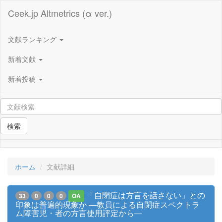
Ceek.jp Altmetrics (α ver.)
文献ランキング
新着文献
新着投稿
検索
ホーム
文献詳細
「自閉症は方言を話さない」との
33
0
0
0
OA
印象は普遍的現象か ―教員による自閉症スペクトラ
ム障害児・者の方言使用評定から―