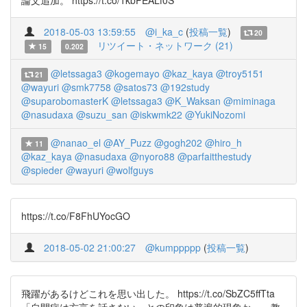
論文追加。 https://t.co/1kbPEALf0S
2018-05-03 13:59:55
@i_ka_c
(
投稿一覧
)
20
リツイート・ネットワーク (21)
15
0.202
@letssaga3
@kogemayo
@kaz_kaya
@troy5151
21
@wayuri
@smk7758
@satos73
@192study
@suparobomasterK
@letssaga3
@K_Waksan
@miminaga
@nasudaxa
@suzu_san
@iskwmk22
@YukiNozomi
@nanao_el
@AY_Puzz
@gogh202
@hiro_h
11
@kaz_kaya
@nasudaxa
@nyoro88
@parfaitthestudy
@spieder
@wayuri
@wolfguys
https://t.co/F8FhUYocGO
2018-05-02 21:00:27
@kumppppp
(
投稿一覧
)
飛躍があるけどこれを思い出した。 https://t.co/SbZC5ffTta