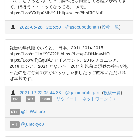
いて、ちょっと気になって調べたら調査してる論文が出てき
て、ほほう・・・ってなってる。 メモ。
https://t.co/YXEp6MbF9J https://t.co/8hbDtCNuti
2023-05-28 12:25:50
@asobubedonan
(
投稿一覧
)
報告の年代順でいうと、 日本、2011,2014,2015
https://t.co/mTlmF9GG2F https://t.co/pCDHJoayHO
https://t.co/vrPjGqulAv アイスランド、2016 チュニジア、
2018 ロシア、2021 どなかた、2011年以前に類似の報告があ
ったのをご存知の方がいらっしゃましたらご教示いただけれ
ば幸甚です。
2021-12-22 05:44:33
@gajumarutugaru
(
投稿一覧
)
リツイート・ネットワーク (1)
1
1
0.000
@ti_Welfare
1
@juntokyo3
1