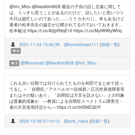
@Imi_Mizu @blackbird828 最近の子供の話し言葉に関して
は、うっすら思うことがあるのだけど、話したいと思いつつ
今日は超忙しいのであった……うう かわりに、本もあるけど
著者の松本先生の論文が公開されてるのでおいておきます。
松本敏治 https://t.co/A2jpR9qE10 https://t.co/MyiWWtyWHq
2021-11-24 15:46:39
@konosirosan111
(
投稿一覧
)
4
@Bkmama2
@blackbird828
@Imi_Mizu
3
これも古い分類では分けられてたものをASDでまとめて括っ
てるし ＞「自閉症／アスペルガー症候群／広汎性発達障害等
またはその疑いあり」 「自閉症は方言を話さない」との印象
は普遍的現象か ―教員による自閉症スペクトラム障害児・
者の方言使用評定から― https://t.co/0iISNEQbYf
2020-10-08 07:10:12
@avis_rubra
(
投稿一覧
)