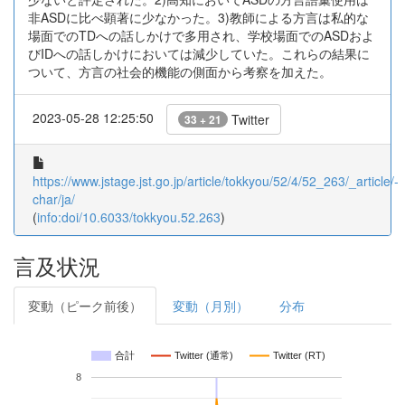
非ASDに比べ顕著に少なかった。3)教師による方言は私的な
場面でのTDへの話しかけで多用され、学校場面でのASDおよ
びIDへの話しかけにおいては減少していた。これらの結果に
ついて、方言の社会的機能の側面から考察を加えた。
2023-05-28 12:25:50
Twitter
33 + 21
https://www.jstage.jst.go.jp/article/tokkyou/52/4/52_263/_article/-
char/ja/
(
info:doi/10.6033/tokkyou.52.263
)
言及状況
変動（ピーク前後）
変動（月別）
分布
合計
Twitter (通常)
Twitter (RT)
8