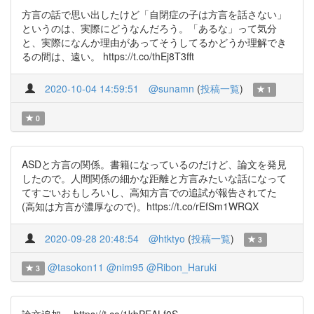
方言の話で思い出したけど「自閉症の子は方言を話さない」
というのは、実際にどうなんだろう。「あるな」って気分
と、実際になんか理由があってそうしてるかどうか理解でき
るの間は、遠い。 https://t.co/thEj8T3fft
2020-10-04 14:59:51
@sunamn
(
投稿一覧
)
1
0
ASDと方言の関係。書籍になっているのだけど、論文を発見
したので。人間関係の細かな距離と方言みたいな話になって
てすごいおもしろいし、高知方言での追試が報告されてた
(高知は方言が濃厚なので)。https://t.co/rEfSm1WRQX
2020-09-28 20:48:54
@htktyo
(
投稿一覧
)
3
@tasokon11
@nim95
@Ribon_Haruki
3