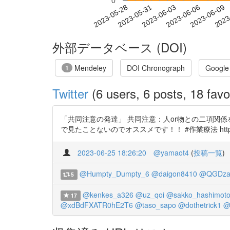
0
2023-06-03
2023-06-06
2023-06-09
2023
2023-05-28
2023-05-31
外部データベース (DOI)
Mendeley
DOI Chronograph
Google
1
Twitter
(6 users, 6 posts, 18 favo
「共同注意の発達」 共同注意：人or物との二項関
で見たことないのでオススメです！！ #作業療法 https://t.co/
2023-06-25 18:26:20
@yamaot4
(
投稿一覧
)
@Humpty_Dumpty_6
@daigon8410
@QGDza
5
@kenkes_a326
@uz_qoi
@sakko_hashimot
17
@xdBdFXATR0hE2T6
@taso_sapo
@dothetrick1
@