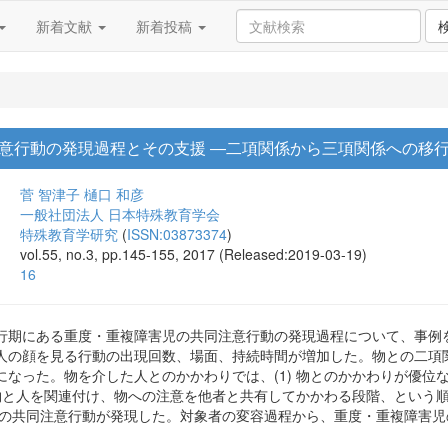
新着文献
新着投稿
意行動の発現過程とその支援 ―二項関係から三項関係への移
菅 智津子
樋口 和彦
一般社団法人 日本特殊教育学会
特殊教育学研究
(
ISSN:03873374
)
vol.55, no.3, pp.145-155, 2017 (Released:2019-03-19)
16
行期にある重度・重複障害児の共同注意行動の発現過程について、事例
人の顔を見る行動の出現回数、場面、持続時間が増加した。物との二項
なった。物を介した人とのかかわりでは、(1) 物とのかかわりが優位な
) 物と人を関連付け、物への注意を他者と共有してかかわる段階、という
期の共同注意行動が発現した。対象者の変容過程から、重度・重複障害