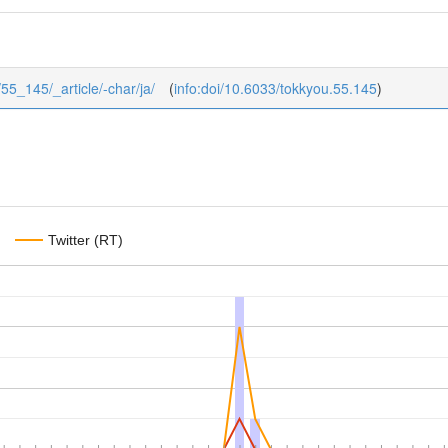
/55_145/_article/-char/ja/
(
info:doi/10.6033/tokkyou.55.145
)
Twitter (RT)