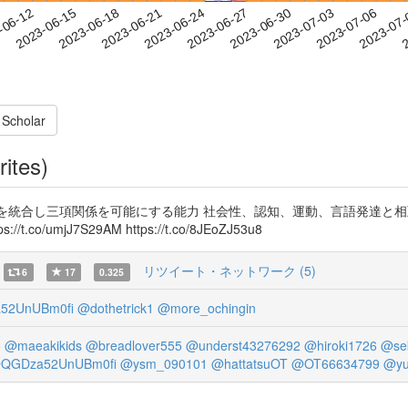
2023-07-03
2023-07-06
2023-07
-06-12
2
2023-06-15
2023-06-18
2023-06-21
2023-06-24
2023-06-27
2023-06-30
 Scholar
rites)
係を統合し三項関係を可能にする能力 社会性、認知、運動、言語発達と
umjJ7S29AM https://t.co/8JEoZJ53u8
リツイート・ネットワーク (5)
6
17
0.325
52UnUBm0fi
@dothetrick1
@more_ochingin
o
@maeakikids
@breadlover555
@underst43276292
@hiroki1726
@se
QGDza52UnUBm0fi
@ysm_090101
@hattatsuOT
@OT66634799
@yu