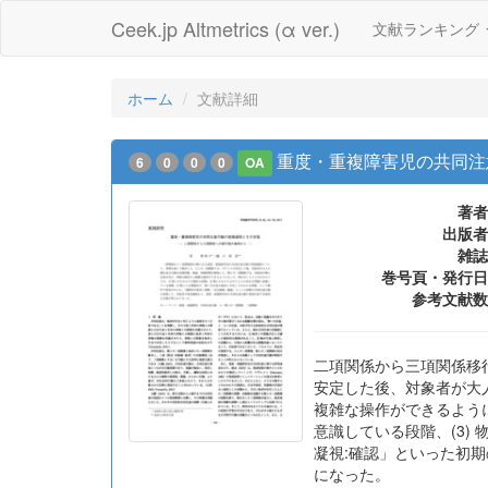
Ceek.jp Altmetrics (α ver.)
文献ランキング
ホーム
文献詳細
重度・重複障害児の共同注
6
0
0
0
OA
著者
出版者
雑誌
巻号頁・発行日
参考文献数
二項関係から三項関係移
安定した後、対象者が大
複雑な操作ができるように
意識している段階、(3
凝視:確認」といった初
になった。