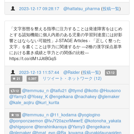
2023-12-17 09:28:17
@hattatsu_pharma
(
投稿一覧
)
「文字形態を整える指導に注力することは発達障害をはじめ
とする認知機能に個人内差のある児童の学習到達度には好影
響とはならない可能性」J-STAGE Articles - 「正しく整った
文字」を書くことは学力に関連するか ―2種の漢字採点基準
における書き成績と学力との関係の比較―
https://t.co/dM1JJ6BGqS
2023-12-13 11:57:44
@Rsider
(
投稿一覧
)
12
リツイート・ネットワーク (12)
21
0.397
@temmusu_n
@taifu21
@ttymd
@ikotto
@Housono
12
@Yamy3
@Yossy_K
@engeikana
@nachakey
@glemaker
@kale_aojiru
@kuri_kurita
@temmusu_n
@11_kodama
@yogiogino
19
@ponponzaemon
@IvJY20azxrMwwrE
@kotonoha_yakata
@shigepone
@tenshinikansya
@Yamy3
@engeikana
@glemaker
@hmat_evo
@Ra_koyama
@unakidaunagiden