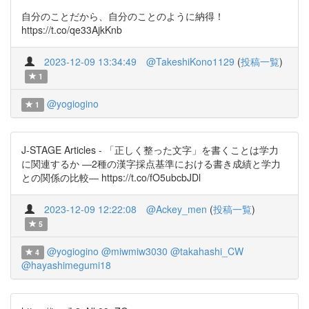
自分のことだから、自分のことのように納得！
https://t.co/qe33AjkKnb
2023-12-09 13:34:49
@TakeshiKono1129
(
投稿一覧
)
1
@yogiogino
1
J-STAGE Articles - 「正しく整った文字」を書くことは学力
に関連するか ―2種の漢字採点基準における書き成績と学力
との関係の比較― https://t.co/fO5ubcbJDl
2023-12-09 12:22:08
@Ackey_men
(
投稿一覧
)
5
@yogiogino
@miwmiw3030
@takahashi_CW
4
@hayashimegumi18