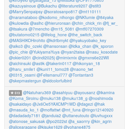
@kiroiyelo
@gatagata_15
@iiiitsuka
@CP91770805
@kazuyainoue
@Bukachu
@literature9207
@stilt3
@MarrySenpaipsy
@soratosanpo817
@mt110111
@naramataboo
@kodomo_nihongo
@NKfumie
@84yaka
@kulowdia
@asihc
@hieruronsan
@chin_chick_rin
@fj_wr_
@itsakura
@7mencho
@m15_5081
@mtf07270309
@butatomo0215
@lifelog_hone
@the_switch_back
@MASHIKOHirohito
@kdrtbmykt
@hyakuyobako_key
@aiko3
@o_ozeki
@hansonsan
@ldka_chan
@k_sporon
@pic_chie
@YukiyamaYuya
@nyan2taisa
@nasu_kosodate
@okier0201
@cindi2025j
@mimixmix
@gmxns6e22Wll
@aichinsuki
@as9k
@takerin0117
@hikonyan_18
@haru_smile1
@kuni11_tomo28
@naono_twt
@0315_osami
@Felismanul777
@Tontantan3
@skepmastergun
@sldcolorfulbird
@Natuharu369
@asahiyuu
@ayousanz
@ikamina
513
@Koma_Siroinu
@muku138
@muku138_g
@noshimoda
@sakaidayo
@Jx6Oe5YAXCMP1WD
@dagezi
@hak
@masuda_ko_1
@moffattwt
@mt_funa
@ringo12140920
@dadadady7181
@janduia2
@uttaneutouto
@luvhugxxx
@atonose_sakusak
@po2022st
@a_saorrry
@kin_agrin
@alicearagane
@kisuke1629
@yohane4875