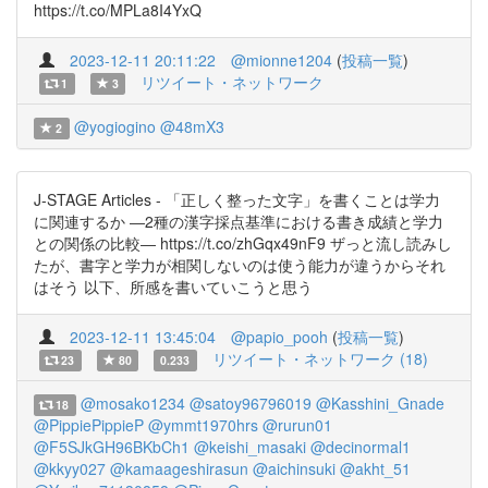
https://t.co/MPLa8I4YxQ
2023-12-11 20:11:22
@mionne1204
(
投稿一覧
)
リツイート・ネットワーク
1
3
@yogiogino
@48mX3
2
J-STAGE Articles - 「正しく整った文字」を書くことは学力
に関連するか ―2種の漢字採点基準における書き成績と学力
との関係の比較― https://t.co/zhGqx49nF9 ザっと流し読みし
たが、書字と学力が相関しないのは使う能力が違うからそれ
はそう 以下、所感を書いていこうと思う
2023-12-11 13:45:04
@papio_pooh
(
投稿一覧
)
リツイート・ネットワーク (18)
23
80
0.233
@mosako1234
@satoy96796019
@Kasshini_Gnade
18
@PippiePippieP
@ymmt1970hrs
@rurun01
@F5SJkGH96BKbCh1
@keishi_masaki
@decinormal1
@kkyy027
@kamaageshirasun
@aichinsuki
@akht_51