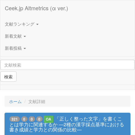
Ceek.jp Altmetrics (α ver.)
文献ランキング
新着文献
新着投稿
検索
ホーム
文献詳細
「正しく整った文字」を書くこ
321
0
0
0
OA
とは学力に関連するか ―2種の漢字採点基準における
書き成績と学力との関係の比較―