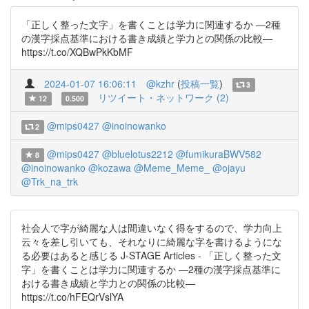
「正しく整った文字」を書くことは学力に関連するか ―2種
の漢字採点基準における書き成績と学力との関係の比較―
https://t.co/XQBwPkKbMF
2024-01-07 16:06:11
@kzhr
(
投稿一覧
)
3
リツイート・ネットワーク (2)
12
0.500
@mips0427
@inoinowanko
2
@mips0427
@bluelotus2212
@fumikuraBWV582
8
@inoinowanko
@kozawa
@Meme_Meme_
@ojayu
@Trk_na_trk
社会人で字が綺麗な人は間違いなく得をするので、学力向上
云々を差し引いても、それなりに綺麗な字を書けるようにな
る必要はあると感じる J-STAGE Articles - 「正しく整った文
字」を書くことは学力に関連するか ―2種の漢字採点基準に
おける書き成績と学力との関係の比較―
https://t.co/hFEQrVslYA