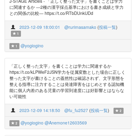
J-STAGE Articles - 「正しく整った文字」を書くことは学力
に関連するか ―2種の漢字採点基準における書き成績と学力
との関係の比較― https://t.co/RTbDUnkUDd
2023-12-09 18:00:01
@rurimasamako
(
投稿一覧
)
1
@yogiogino
1
「正しく整った文字」を書くことは学力に関連するか
https://t.co/kLPWeF2JSN学力を従属変数とした場合に正しく
整った文字が書けることの蓋然性は確認されず、文字形態を
整える指導に注力することは発達障害をはじめとする認知機
能に個人内差のある児童の学習到達度には好影響とはならな
い可能性
2023-12-09 14:18:50
@fu_fu2527
(
投稿一覧
)
2
@yogiogino
@Anemone12603569
2