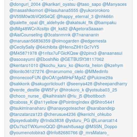
@donguri_2004
@karikari_oyatsu
@taso_sapo
@Manyaces
@masashikomori
@Hasuhana5555
@yukororokoro
@V55M0w3bVQ9S4QE
@happy_eternal_3
@nhk66n
@palette_opal
@t_aldehyde
@akatsuki_ftk
@bampaku
@dMg48WCnXcsitjo
@t_ks82
@AgetoraSaaaan
@AiaiCounseling
@3catsnmrnk
@7nanananin
@marusan56836359
@oimogarden
@edgemesta
@CecilySally
@64chibita
@HenoZlHI1Gc7vY5
@M45871978
@1nfsx7uFGicKQsw
@2pinx3
@anaanasui
@asooayumi
@EboshiNo
@GETBUSY38117062
@kentaro1010
@kochu_karu_ko
@konta_heion
@kzehym
@lionlio36127276
@marumomo_cielo
@MMedinfo
@monecooFUN
@oOA1geMiHsFMgdZ
@Pulcine29a
@sakkonk
@sakugoriicloud1
@seenya428
@sheepandharry
@verde_desfile
@W5Fyr
@hirokoro_k
@yotsuba03_25
@choco_nurse_
@kaihiraishi
@riu_j5
@bottiboch
@caboss_K
@a11yellow
@PointingIndex
@Shiro5441
@tsukiminanaharu
@hanayogoteacher
@sarabandejp
@tanzatanza123
@cherusue4236
@kenichi_ohkubo
@psyeduability
@rinda3838
@yiduru_PG
@Lunarcat14
@Du7lo2TWXumoQQD
@hashi5usagi
@MSSN_Doppo
@youmenotobira3
@Info82680766
@_mrsMataro_