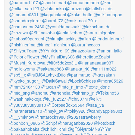
@parame1107
@shodo_mari
@bamunomama
@knell
@mika_san123
@violetenko
@turuzou
@statistics_ds_
@imoame0801
@kaguhakobi
@koko_hotto
@mikinanapoo
@soundexplorer
@baratti72
@msk_ncc1701d
@comusume2460
@yoshidamasaaki
@takochan_de
@kozawa
@Shimasoba
@ablativehen
@kana_higepiyo
@kabos99percent
@himajin_sekky
@ajian
@tendontennuki
@nishinerima
@tmogi_nichibun
@pururincocco
@ShiyouTeam
@YYmixture_69
@nazookuro
@amon_laito
@PeloricFlower
@MyFinalDay666
@heretiqueZealot
@Mushi_Kurotowa
@If0r5do2xx3iL
@nananaaaaa937
@hellokyomu
@sakanac888
@tanaka_ri0
@m111m022
@sp5j_x
@ruBJSALvhyxtD0o
@parimutuel
@kazsakan
@kyoko_suger_
@DaikiSawai
@LockSchloss
@mera85326
@mm72404130
@tucan
@mto_n_tmo
@texte_done
@mio_sng
@ahomu
@artenelia
@shrimp_jn
@Tekuno56
@washihakokoja
@fu_fu2527
@chi307hi
@elkiti
@yuuyuuyuuyuu10
@CorpseBox53564
@saa_ya
@naranarara710
@nsyk_tw
@tokky920
@candyapple980z
@__ymknow
@rintarock1980
@2021strawberry
@bonbon_0605
@ScNpf
@haruganba2020
@kotobitch
@bakaahobaka
@chillchillchili
@gFSNyutoMN6Y1Ym