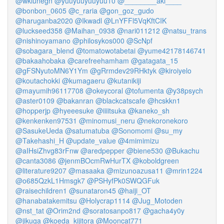
@wklunegn
@yuuyuuyuuyuu10
@________aki____
@bonbon_0605
@c_raria
@gon_goz_gudo
@haruganba2020
@Ikwadl
@LnYFFl5VqKftCIK
@luckseed358
@Maihan_0938
@nari011212
@natsu_trans
@nishinoyamano
@philosykos000
@ScNpf
@sobagara_blend
@tomatowotabetai
@yume42178146741
@bakaahobaka
@carefreehamham
@gatagata_15
@gFSNyutoMN6Y1Ym
@gRrmdev29RHktyk
@kiroiyelo
@koutachokki
@kumagaeru
@kutanikiji
@mayumih96117708
@okeycoral
@tofumenta
@y38psych
@aster0109
@bakanran
@blackcatscafe
@hcskkn1
@hopperjp
@hyeeesuke
@iiiitsuka
@kaneko_sh
@kenkenken97531
@minomusi_neru
@nekoronekoro
@SasukeUeda
@satumatuba
@Sonomomi
@su_my
@Takehashi_H
@update_value
@4mimimizu
@aIHsiZhvg83rFnw
@aredpepper
@biene530
@Bukachu
@canta3086
@jenmBOcmRwHurTX
@koboldgreen
@literature9207
@masaaka
@mizunoazusa11
@mrin1224
@o685QzkL1Hmsgk7
@PSHyfPk0SWQGFuk
@raisechildren1
@sunataron45
@haiji_OT
@hanabatakemitsu
@Holycrap1114
@Jug_Motoden
@nst_tat
@Orim2nd
@soratosanpo817
@gacha4y0y
@jikuga
@koeda_kijitora
@Mooncat771