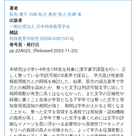
著者
荻布 優子
川崎 聡大
奥村 智人
松﨑 泰
出版者
一般社団法人 日本特殊教育学会
雑誌
特殊教育学研究
(
ISSN:03873374
)
巻号頁・発行日
pp.22A023, (Released:2023-11-23)
本研究は小学1~6年生155名を対象に漢字書字課題を行い、正
しく整っている/判読可能の2基準で採点し、学力及び視覚情
報処理能力との関係を検討した。結果、双方の採点基準で学
力との相関を認めたが、整った文字は判読可能文字に比して
相関係数が有意に高くはならなかった。また文字の正確性や
綺麗に書くこと自体が学習となる下学年では整った文字と視
知覚視覚認知の相関が強く、相関は学年が上がると弱くなる
ことから、整った文字を習得する過程では視知覚・認知機能
の負荷が高く、上学年で整った文字を書くためには文字の詳
細なイメージを思い浮かべる必要性から視覚性ワーキングメ
モリへの負荷の高さが示唆された。よって学力を従属変数と
した場合に正しく整った文字が書けることの蓋然性は確認さ