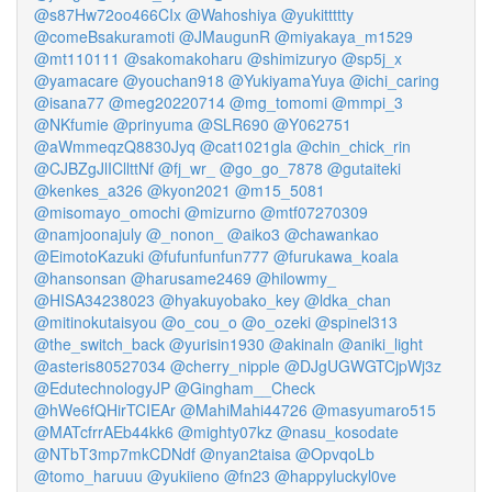
@s87Hw72oo466CIx
@Wahoshiya
@yukittttty
@comeBsakuramoti
@JMaugunR
@miyakaya_m1529
@mt110111
@sakomakoharu
@shimizuryo
@sp5j_x
@yamacare
@youchan918
@YukiyamaYuya
@ichi_caring
@isana77
@meg20220714
@mg_tomomi
@mmpi_3
@NKfumie
@prinyuma
@SLR690
@Y062751
@aWmmeqzQ8830Jyq
@cat1021gla
@chin_chick_rin
@CJBZgJlICllttNf
@fj_wr_
@go_go_7878
@gutaiteki
@kenkes_a326
@kyon2021
@m15_5081
@misomayo_omochi
@mizurno
@mtf07270309
@namjoonajuly
@_nonon_
@aiko3
@chawankao
@EimotoKazuki
@fufunfunfun777
@furukawa_koala
@hansonsan
@harusame2469
@hilowmy_
@HISA34238023
@hyakuyobako_key
@ldka_chan
@mitinokutaisyou
@o_cou_o
@o_ozeki
@spinel313
@the_switch_back
@yurisin1930
@akinaln
@aniki_light
@asteris80527034
@cherry_nipple
@DJgUGWGTCjpWj3z
@EdutechnologyJP
@Gingham__Check
@hWe6fQHirTCIEAr
@MahiMahi44726
@masyumaro515
@MATcfrrAEb44kk6
@mighty07kz
@nasu_kosodate
@NTbT3mp7mkCDNdf
@nyan2taisa
@OpvqoLb
@tomo_haruuu
@yukiieno
@fn23
@happyluckyl0ve