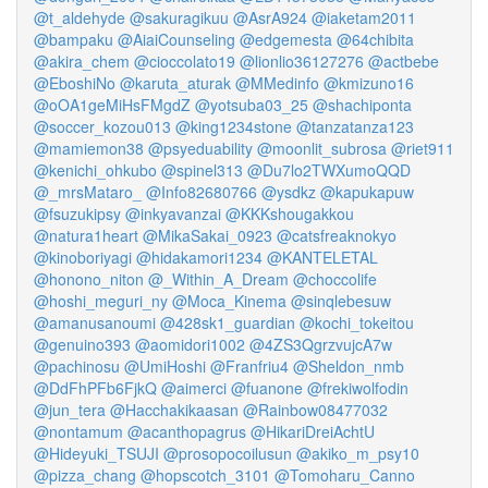
@t_aldehyde
@sakuragikuu
@AsrA924
@iaketam2011
@bampaku
@AiaiCounseling
@edgemesta
@64chibita
@akira_chem
@cioccolato19
@lionlio36127276
@actbebe
@EboshiNo
@karuta_aturak
@MMedinfo
@kmizuno16
@oOA1geMiHsFMgdZ
@yotsuba03_25
@shachiponta
@soccer_kozou013
@king1234stone
@tanzatanza123
@mamiemon38
@psyeduability
@moonlit_subrosa
@riet911
@kenichi_ohkubo
@spinel313
@Du7lo2TWXumoQQD
@_mrsMataro_
@Info82680766
@ysdkz
@kapukapuw
@fsuzukipsy
@inkyavanzai
@KKKshougakkou
@natura1heart
@MikaSakai_0923
@catsfreaknokyo
@kinoboriyagi
@hidakamori1234
@KANTELETAL
@honono_niton
@_Within_A_Dream
@choccolife
@hoshi_meguri_ny
@Moca_Kinema
@sinqlebesuw
@amanusanoumi
@428sk1_guardian
@kochi_tokeitou
@genuino393
@aomidori1002
@4ZS3QgrzvujcA7w
@pachinosu
@UmiHoshi
@Franfriu4
@Sheldon_nmb
@DdFhPFb6FjkQ
@aimerci
@fuanone
@frekiwolfodin
@jun_tera
@Hacchakikaasan
@Rainbow08477032
@nontamum
@acanthopagrus
@HikariDreiAchtU
@Hideyuki_TSUJI
@prosopocoilusun
@akiko_m_psy10
@pizza_chang
@hopscotch_3101
@Tomoharu_Canno