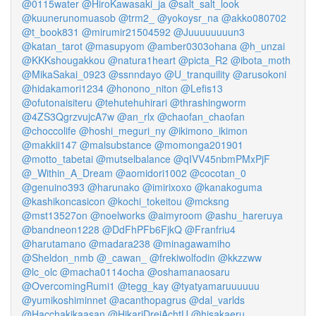
@0115water
@HiroKawasaki_ja
@salt_salt_look
@kuunerunomuasob
@trm2_
@yokoysr_na
@akko080702
@t_book831
@mirumir21504592
@Juuuuuuuun3
@katan_tarot
@masupyom
@amber0303ohana
@h_unzai
@KKKshougakkou
@natura1heart
@picta_R2
@ibota_moth
@MikaSakai_0923
@ssnndayo
@U_tranquility
@arusokoni
@hidakamori1234
@honono_niton
@Lefis13
@ofutonaisiteru
@tehutehuhirari
@thrashingworm
@4ZS3QgrzvujcA7w
@an_rlx
@chaofan_chaofan
@choccolife
@hoshi_meguri_ny
@ikimono_ikimon
@makkii147
@malsubstance
@momonga201901
@motto_tabetai
@mutselbalance
@qIVV45nbmPMxPjF
@_Within_A_Dream
@aomidori1002
@cocotan_0
@genuino393
@harunako
@imirixoxo
@kanakoguma
@kashikoncasicon
@kochi_tokeitou
@mcksng
@mst13527on
@noelworks
@aimyroom
@ashu_hareruya
@bandneon1228
@DdFhPFb6FjkQ
@Franfriu4
@harutamano
@madara238
@minagawamiho
@Sheldon_nmb
@_cawan_
@frekiwolfodin
@kkzzww
@lc_olc
@macha0114ocha
@oshamanaosaru
@OvercomingRumi1
@tegg_kay
@tyatyamaruuuuuu
@yumikoshiminnet
@acanthopagrus
@dal_varlds
@Hacchakikaasan
@HikariDreiAchtU
@hisakaeru