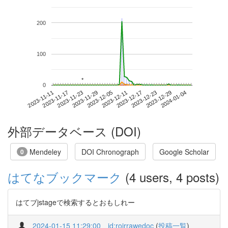
200
100
*
*
0
2023-12-29
2023-11-11
2023-11-29
2023-12-17
2024-01-04
2023-11-17
2023-12-05
2023-12-23
2023-11-23
2023-12-11
外部データベース (DOI)
Mendeley
DOI Chronograph
Google Scholar
0
はてなブックマーク
(4 users, 4 posts)
はてブjstageで検索するとおもしれー
2024-01-15 11:29:00
id:roirrawedoc
(
投稿一覧
)