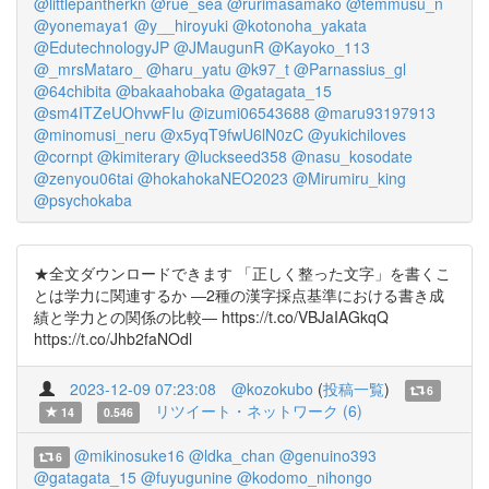
@littlepantherkn
@rue_sea
@rurimasamako
@temmusu_n
@yonemaya1
@y__hiroyuki
@kotonoha_yakata
@EdutechnologyJP
@JMaugunR
@Kayoko_113
@_mrsMataro_
@haru_yatu
@k97_t
@Parnassius_gl
@64chibita
@bakaahobaka
@gatagata_15
@sm4ITZeUOhvwFIu
@izumi06543688
@maru93197913
@minomusi_neru
@x5yqT9fwU6lN0zC
@yukichiloves
@cornpt
@kimiterary
@luckseed358
@nasu_kosodate
@zenyou06tai
@hokahokaNEO2023
@Mirumiru_king
@psychokaba
★全文ダウンロードできます 「正しく整った文字」を書くこ
とは学力に関連するか ―2種の漢字採点基準における書き成
績と学力との関係の比較― https://t.co/VBJaIAGkqQ
https://t.co/Jhb2faNOdl
2023-12-09 07:23:08
@kozokubo
(
投稿一覧
)
6
リツイート・ネットワーク (6)
14
0.546
@mikinosuke16
@ldka_chan
@genuino393
6
@gatagata_15
@fuyugunine
@kodomo_nihongo