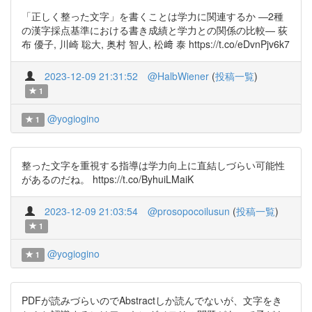
「正しく整った文字」を書くことは学力に関連するか ―2種
の漢字採点基準における書き成績と学力との関係の比較― 荻
布 優子, 川崎 聡大, 奥村 智人, 松﨑 泰 https://t.co/eDvnPjv6k7
2023-12-09 21:31:52
@HalbWiener
(
投稿一覧
)
1
@yogiogino
1
整った文字を重視する指導は学力向上に直結しづらい可能性
があるのだね。 https://t.co/ByhuiLMaiK
2023-12-09 21:03:54
@prosopocoilusun
(
投稿一覧
)
1
@yogiogino
1
PDFが読みづらいのでAbstractしか読んでないが、文字をき