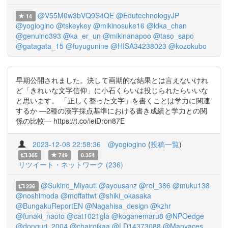
@V55M0w3bVQ9S4QE
@EdutechnologyJP
14
@yogiogino
@tskeykey
@mikinosuke16
@ldka_chan
@genuino393
@ka_er_un
@mikinanapoo
@taso_sapo
@gatagata_15
@fuyugunine
@HISA34238023
@kozokubo
早期公開されました。決して画期的な結果とは言えないけれ
ど「きれいな文字信仰」に小石くらいは投じられたらいいな
と思います。 「正しく整った文字」を書くことは学力に関連
するか ―2種の漢字採点基準における書き成績と学力との関
係の比較― https://t.co/ieiDron87E
2023-12-08 22:58:36
@yogiogino
(
投稿一覧
)
305
749
0.354
リツイート・ネットワーク (236)
@Sukino_Miyauti
@ayousanz
@rel_386
@muku138
236
@noshimoda
@moffattwt
@shiki_okasaka
@BungakuReportEN
@Nagahisa_design
@kzhr
@funaki_naoto
@cat1021gla
@koganemaru8
@NPOedge
@donguri_2004
@chairoikaa
@LD14373088
@Manyaces