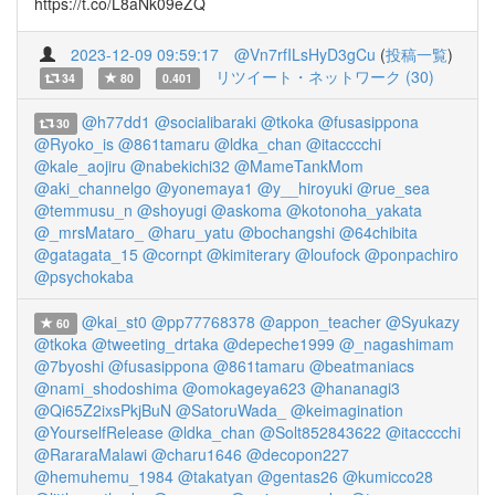
https://t.co/L8aNk09eZQ
2023-12-09 09:59:17
@Vn7rfILsHyD3gCu
(
投稿一覧
)
リツイート・ネットワーク (30)
34
80
0.401
@h77dd1
@socialibaraki
@tkoka
@fusasippona
30
@Ryoko_is
@861tamaru
@ldka_chan
@itacccchi
@kale_aojiru
@nabekichi32
@MameTankMom
@aki_channelgo
@yonemaya1
@y__hiroyuki
@rue_sea
@temmusu_n
@shoyugi
@askoma
@kotonoha_yakata
@_mrsMataro_
@haru_yatu
@bochangshi
@64chibita
@gatagata_15
@cornpt
@kimiterary
@loufock
@ponpachiro
@psychokaba
@kai_st0
@pp77768378
@appon_teacher
@Syukazy
60
@tkoka
@tweeting_drtaka
@depeche1999
@_nagashimam
@7byoshi
@fusasippona
@861tamaru
@beatmaniacs
@nami_shodoshima
@omokageya623
@hananagi3
@Qi65Z2ixsPkjBuN
@SatoruWada_
@keimagination
@YourselfRelease
@ldka_chan
@Solt852843622
@itacccchi
@RararaMalawi
@charu1646
@decopon227
@hemuhemu_1984
@takatyan
@gentas26
@kumicco28