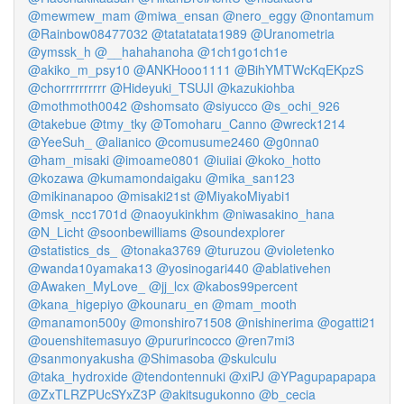
@mewmew_mam
@miwa_ensan
@nero_eggy
@nontamum
@Rainbow08477032
@tatatatata1989
@Uranometria
@ymssk_h
@__hahahanoha
@1ch1go1ch1e
@akiko_m_psy10
@ANKHooo1111
@BihYMTWcKqEKpzS
@chorrrrrrrrrr
@Hideyuki_TSUJI
@kazukiohba
@mothmoth0042
@shomsato
@siyucco
@s_ochi_926
@takebue
@tmy_tky
@Tomoharu_Canno
@wreck1214
@YeeSuh_
@alianico
@comusume2460
@g0nna0
@ham_misaki
@imoame0801
@iuiiai
@koko_hotto
@kozawa
@kumamondaigaku
@mika_san123
@mikinanapoo
@misaki21st
@MiyakoMiyabi1
@msk_ncc1701d
@naoyukinkhm
@niwasakino_hana
@N_Licht
@soonbewilliams
@soundexplorer
@statistics_ds_
@tonaka3769
@turuzou
@violetenko
@wanda10yamaka13
@yosinogari440
@ablativehen
@Awaken_MyLove_
@jj_lcx
@kabos99percent
@kana_higepiyo
@kounaru_en
@mam_mooth
@manamon500y
@monshiro71508
@nishinerima
@ogatti21
@ouenshitemasuyo
@pururincocco
@ren7mi3
@sanmonyakusha
@Shimasoba
@skulculu
@taka_hydroxide
@tendontennuki
@xiPJ
@YPagupapapapa
@ZxTLRZPUcSYxZ3P
@akitsugukonno
@b_cecia