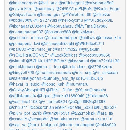
@kazenoorgan
@kol_kata
@mijinkogani
@miyatomo5d2
@nazookuro
@pasemay
@Qi65Z2ixsPkjBuN
@Runic_Edge
@ShiyouTeam
@tsuno_guy
@YYmixture_69
@zizokku
@bbdd800w
@F2727Yuki
@hellokyomu
@If0r5do2xx3iL
@ikenaga12638444
@kobuyahazu
@MyFinalDay666
@nananaaaaa937
@sakanac888
@tatzelwurr
@yusendo_mitaka
@cheaterandtiger
@chiiszk
@massa_kim
@ponapona_levi
@shimadahideaki
@Whitefox0211
@bar830
@izumino_er
@m111m022
@yuyakumi
@1QkJHq4uCONlyE7
@LockSchloss
@peco69399656
@ykamit
@5ZIUJu143GBOtmZ
@kogommi
@mm72404130
@mmktomato
@mto_n_tmo
@texte_done
@2725zizeru
@kingyoft726
@mammonmaners
@mio_sng
@ni_sukesan
@salemkellychan
@SmSky_and_fly
@TOKEISOU5
@hayai_is_sugoi
@loose_kah
@mumutaru
@OfxbyGb26j4fHEI
@R357_Drifter
@YumeOtonashi
@ajillotabetai4
@hqba
@moko31380049
@Tekuno56
@yashima1108
@y_rannu0824
@a0gihI6KNq35698
@chi307hi
@cocoronian
@elkiti
@fiefie_5023
@fu_fu2527
@plum_pot_221b
@yuri2075531
@222mphipk
@ara_jis
@ccino15
@epitaph3
@hanahanaicco
@naranarara710
@saa_ya
@taro_taniguchi
@teammanabeped
@tokky920