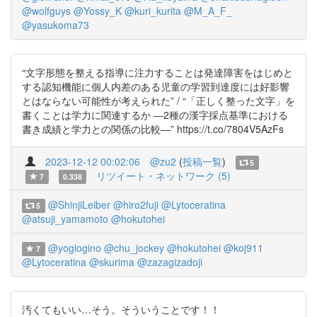
@wolfguys
@Yossy_K
@kuri_kurita
@M_A_F_
@yasukoma73
“文字形態を整える指導に注力することは発達障害をはじめと
する認知機能に個人内差のある児童の学習到達度には好影響
とはならない可能性が考えられた” / “「正しく整った文字」を
書くことは学力に関連するか ―2種の漢字採点基準における
書き成績と学力との関係の比較―” https://t.co/7804V5AzFs
2023-12-12 00:02:06
@zu2
(
投稿一覧
)
5
リツイート・ネットワーク (5)
7
0.338
@ShinjiLeiber
@hiro2fuji
@Lytoceratina
5
@atsuji_yamamoto
@hokutohei
@yogiogino
@chu_jockey
@hokutohei
@koj911
7
@Lytoceratina
@skurima
@zazagizadoji
汚くてもいい…そう。そういうことです！！