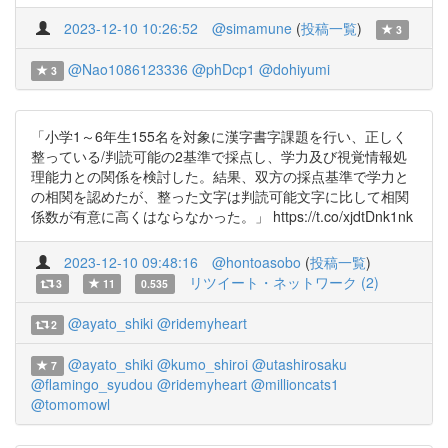
2023-12-10 10:26:52
@simamune
(
投稿一覧
)
3
@Nao1086123336
@phDcp1
@dohiyumi
3
「小学1～6年生155名を対象に漢字書字課題を行い、正しく
整っている/判読可能の2基準で採点し、学力及び視覚情報処
理能力との関係を検討した。結果、双方の採点基準で学力と
の相関を認めたが、整った文字は判読可能文字に比して相関
係数が有意に高くはならなかった。」 https://t.co/xjdtDnk1nk
2023-12-10 09:48:16
@hontoasobo
(
投稿一覧
)
リツイート・ネットワーク (2)
3
11
0.535
@ayato_shiki
@ridemyheart
2
@ayato_shiki
@kumo_shiroi
@utashirosaku
7
@flamingo_syudou
@ridemyheart
@millioncats1
@tomomowl