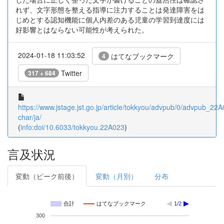
れず、文字形態を整える指導に注力することは発達障害をは
じめとする認知機能に個人内差のある児童の学習到達度には
好影響とはならない可能性が考えられた。
2024-01-18 11:03:52
はてなブックマーク
4
Twitter
317 + 684
https://www.jstage.jst.go.jp/article/tokkyou/advpub/0/advpub_22A0
char/ja/
(
info:doi/10.6033/tokkyou.22A023
)
言及状況
変動（ピーク前後）
変動（月別）
分布
合計
はてなブックマーク
1/2
300