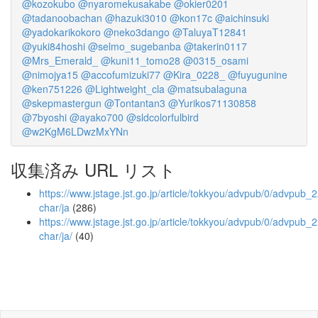
@kozokubo
@nyaromekusakabe
@okier0201
@tadanoobachan
@hazuki3010
@kon17c
@aichinsuki
@yadokarikokoro
@neko3dango
@TaluyaT12841
@yuki84hoshi
@selmo_sugebanba
@takerin0117
@Mrs_Emerald_
@kuni11_tomo28
@0315_osami
@nimojya15
@accofumizuki77
@Kira_0228_
@fuyugunine
@ken751226
@Lightweight_cla
@matsubalaguna
@skepmastergun
@Tontantan3
@Yurikos71130858
@7byoshi
@ayako700
@sldcolorfulbird
@w2KgM6LDwzMxYNn
収集済み URL リスト
https://www.jstage.jst.go.jp/article/tokkyou/advpub/0/advpub_2
char/ja
(286)
https://www.jstage.jst.go.jp/article/tokkyou/advpub/0/advpub_2
char/ja/
(40)