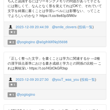
ちんと認識するにはワーキングメモリの問題があって子ども
には難しくて、なんとなく形を覚えてればOKで、それでいて
文字を綺麗に書くことは学習レベルには影響ない、ってこと
でよろしいのかな？ https://t.co/8e83pSfW0v
2023-12-09 20:44:39
@smile_clovers
(
投稿一覧
)
2
@yogiogino
@a0gihI6KNq35698
2
「正しく整った文字」を書くことは学力に関連するか ―2種
の漢字採点基準における書き成績と学力との関係の比較― こ
れは興味深い https://t.co/HGtOkGR3sp
2023-12-09 20:27:30
@youT_was_you
(
投稿一覧
)
1
@yogiogino
1