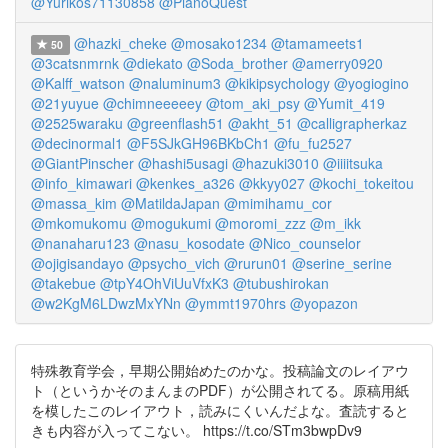
@Yurikos71130858
@PianoQuest
@hazki_cheke
@mosako1234
@tamameets1
50
@3catsnmrnk
@diekato
@Soda_brother
@amerry0920
@Kalff_watson
@naluminum3
@kikipsychology
@yogiogino
@21yuyue
@chimneeeeey
@tom_aki_psy
@Yumit_419
@2525waraku
@greenflash51
@akht_51
@calligrapherkaz
@decinormal1
@F5SJkGH96BKbCh1
@fu_fu2527
@GiantPinscher
@hashi5usagi
@hazuki3010
@iiiitsuka
@info_kimawari
@kenkes_a326
@kkyy027
@kochi_tokeitou
@massa_kim
@MatildaJapan
@mimihamu_cor
@mkomukomu
@mogukumi
@moromi_zzz
@m_ikk
@nanaharu123
@nasu_kosodate
@Nico_counselor
@ojigisandayo
@psycho_vich
@rurun01
@serine_serine
@takebue
@tpY4OhViUuVfxK3
@tubushirokan
@w2KgM6LDwzMxYNn
@ymmt1970hrs
@yopazon
特殊教育学会，早期公開始めたのかな。投稿論文のレイアウ
ト（というかそのまんまのPDF）が公開されてる。原稿用紙
を模したこのレイアウト，読みにくいんだよな。査読すると
きも内容が入ってこない。 https://t.co/STm3bwpDv9