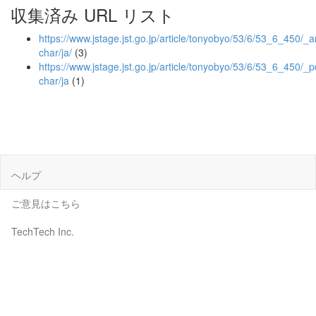
収集済み URL リスト
https://www.jstage.jst.go.jp/article/tonyobyo/53/6/53_6_450/_ar
char/ja/
(3)
https://www.jstage.jst.go.jp/article/tonyobyo/53/6/53_6_450/_p
char/ja
(1)
ヘルプ
ご意見はこちら
TechTech Inc.