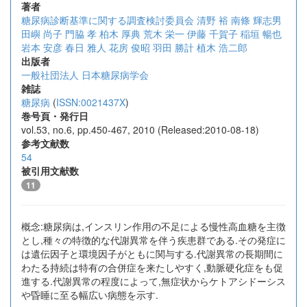
著者
糖尿病診断基準に関する調査検討委員会
清野 裕
南條 輝志男
田嶼 尚子
門脇 孝
柏木 厚典
荒木 栄一
伊藤 千賀子
稲垣 暢也
岩本 安彦
春日 雅人
花房 俊昭
羽田 勝計
植木 浩二郎
出版者
一般社団法人 日本糖尿病学会
雑誌
糖尿病
(
ISSN:0021437X
)
巻号頁・発行日
vol.53, no.6, pp.450-467, 2010 (Released:2010-08-18)
参考文献数
54
被引用文献数
11
概念:糖尿病は,インスリン作用の不足による慢性高血糖を主徴
とし,種々の特徴的な代謝異常を伴う疾患群である.その発症に
は遺伝因子と環境因子がともに関与する.代謝異常の長期間に
わたる持続は特有の合併症を来たしやすく,動脈硬化症をも促
進する.代謝異常の程度によって,無症状からケトアシドーシス
や昏睡に至る幅広い病態を示す.