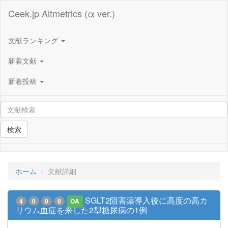
Ceek.jp Altmetrics (α ver.)
文献ランキング
新着文献
新着投稿
検索
ホーム
文献詳細
SGLT2阻害薬導入後に高度の高カ
4
0
0
0
OA
リウム血症を来した2型糖尿病の1例