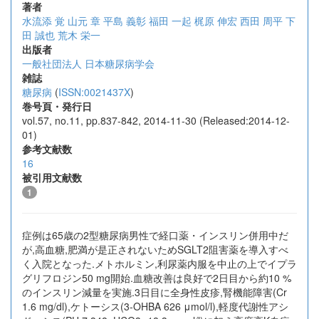
著者
水流添 覚
山元 章
平島 義彰
福田 一起
梶原 伸宏
西田 周平
下
田 誠也
荒木 栄一
出版者
一般社団法人 日本糖尿病学会
雑誌
糖尿病
(
ISSN:0021437X
)
巻号頁・発行日
vol.57, no.11, pp.837-842, 2014-11-30 (Released:2014-12-
01)
参考文献数
16
被引用文献数
1
症例は65歳の2型糖尿病男性で経口薬・インスリン併用中だ
が,高血糖,肥満が是正されないためSGLT2阻害薬を導入すべ
く入院となった.メトホルミン,利尿薬内服を中止の上でイプラ
グリフロジン50 mg開始.血糖改善は良好で2日目から約10 %
のインスリン減量を実施.3日目に全身性皮疹,腎機能障害(Cr
1.6 mg/dl),ケトーシス(3-OHBA 626 μmol/l),軽度代謝性アシ