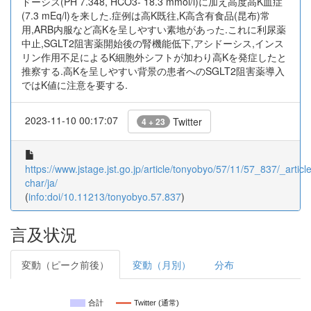
ドーシス(PH 7.348, HCO3- 18.3 mmol/l)に加え高度高K血症
(7.3 mEq/l)を来した.症例は高K既往,K高含有食品(昆布)常
用,ARB内服など高Kを呈しやすい素地があった.これに利尿薬
中止,SGLT2阻害薬開始後の腎機能低下,アシドーシス,インス
リン作用不足によるK細胞外シフトが加わり高Kを発症したと
推察する.高Kを呈しやすい背景の患者へのSGLT2阻害薬導入
ではK値に注意を要する.
2023-11-10 00:17:07
Twitter
4 + 23
https://www.jstage.jst.go.jp/article/tonyobyo/57/11/57_837/_article
char/ja/
(
info:doi/10.11213/tonyobyo.57.837
)
言及状況
変動（ピーク前後）
変動（月別）
分布
合計
Twitter (通常)