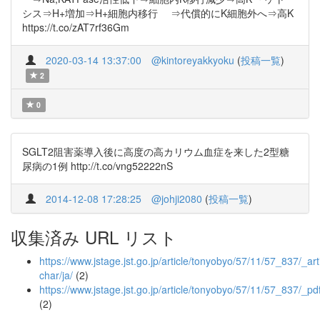
シス⇒H+増加⇒H+細胞内移行 ⇒代償的にK細胞外へ⇒高K
https://t.co/zAT7rf36Gm
2020-03-14 13:37:00
@kintoreyakkyoku
(
投稿一覧
)
2
0
SGLT2阻害薬導入後に高度の高カリウム血症を来した2型糖
尿病の1例 http://t.co/vng52222nS
2014-12-08 17:28:25
@johji2080
(
投稿一覧
)
収集済み URL リスト
https://www.jstage.jst.go.jp/article/tonyobyo/57/11/57_837/_arti
char/ja/
(2)
https://www.jstage.jst.go.jp/article/tonyobyo/57/11/57_837/_pd
(2)