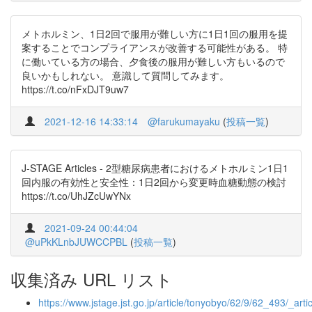
メトホルミン、1日2回で服用が難しい方に1日1回の服用を提
案することでコンプライアンスが改善する可能性がある。 特
に働いている方の場合、夕食後の服用が難しい方もいるので
良いかもしれない。 意識して質問してみます。
https://t.co/nFxDJT9uw7
2021-12-16 14:33:14
@farukumayaku
(
投稿一覧
)
J-STAGE Articles - 2型糖尿病患者におけるメトホルミン1日1
回内服の有効性と安全性：1日2回から変更時血糖動態の検討
https://t.co/UhJZcUwYNx
2021-09-24 00:44:04
@uPkKLnbJUWCCPBL
(
投稿一覧
)
収集済み URL リスト
https://www.jstage.jst.go.jp/article/tonyobyo/62/9/62_493/_artic