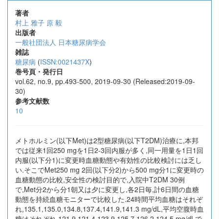
著者
村上 雅子
原 毅
出版者
一般社団法人 日本糖尿病学会
雑誌
糖尿病
(
ISSN:0021437X
)
巻号頁・発行日
vol.62, no.9, pp.493-500, 2019-09-30 (Released:2019-09-
30)
参考文献数
10
メトホルミン(以下Met)は2型糖尿病(以下T2DM)治療に,本邦
では従来1回250 mgを1日2-3回内服が多く,同一用量を1日1回
内服(以下分1)に変更時血糖動態や有効性の比較検討には乏し
い.そこでMet250 mg 2回(以下分2)から500 mg分1に変更時の
血糖動態の比較,安全性の検討目的で,入院中T2DM 30例
で,Met分2から分1朝又は夕に変更し,各2日毎,計6日間の血糖
動態を持続血糖モニターで比較した.24時間平均血糖はそれぞ
れ,135.1,135.0,134.8,137.4,141.9,141.3 mg/dL,平均空腹時血
糖はそれぞれ,121.9,121.4,123.9,125.7,126.2,124.5 mg/dLで,