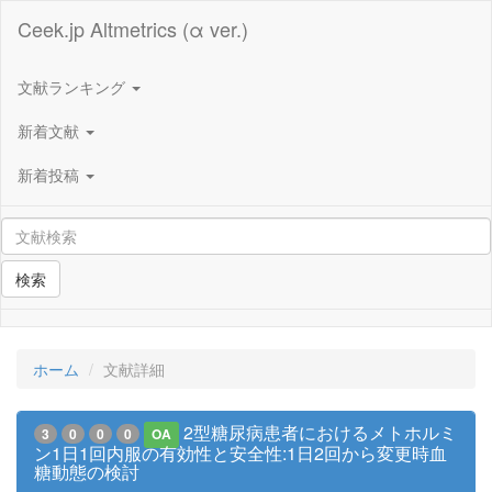
Ceek.jp Altmetrics (α ver.)
文献ランキング
新着文献
新着投稿
検索
ホーム
文献詳細
2型糖尿病患者におけるメトホルミ
3
0
0
0
OA
ン1日1回内服の有効性と安全性:1日2回から変更時血
糖動態の検討