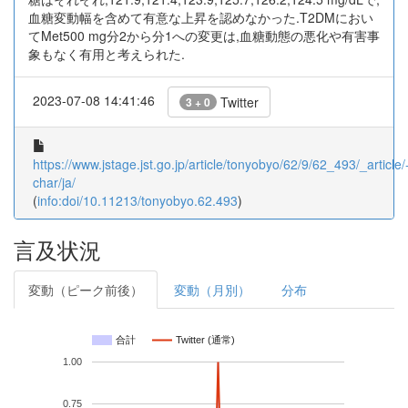
血糖変動幅を含めて有意な上昇を認めなかった.T2DMにおい
てMet500 mg分2から分1への変更は,血糖動態の悪化や有害事
象もなく有用と考えられた.
2023-07-08 14:41:46
Twitter
3 + 0
https://www.jstage.jst.go.jp/article/tonyobyo/62/9/62_493/_article/
char/ja/
(
info:doi/10.11213/tonyobyo.62.493
)
言及状況
変動（ピーク前後）
変動（月別）
分布
合計
Twitter (通常)
1.00
0.75