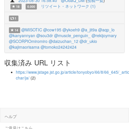
2023-08-30 16:58:40
@OdaQ_DM
(
投稿一覧
)
リツイート・ネットワーク (1)
18
0.000
1
@MISOTIC
@cow195
@ykoeh9
@a_jit9a
@aqp_lo
14
@kanyannyan
@sou3dr
@muscle_penguin_
@rekijoymary
@SCORPIOmiromiro
@daizuchan_12
@dr_ukio
@kajimaorisama
@tomoko24242424
収集済み URL リスト
https://www.jstage.jst.go.jp/article/tonyobyo/66/8/66_645/_artic
char/ja/
(2)
ヘルプ
ご意見はこちら