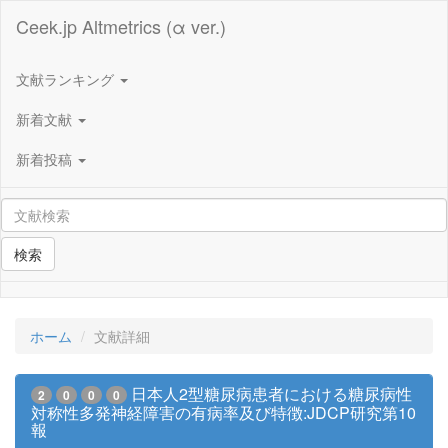
Ceek.jp Altmetrics (α ver.)
文献ランキング
新着文献
新着投稿
検索
ホーム
文献詳細
日本人2型糖尿病患者における糖尿病性
2
0
0
0
対称性多発神経障害の有病率及び特徴:JDCP研究第10
報