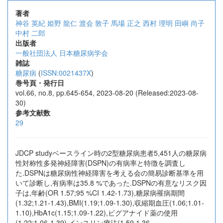
著者
神谷 英紀
姫野 龍仁
渡会 敦子
馬場 正之
西村 理明
田嶼 尚子
中村 二郎
出版者
一般社団法人 日本糖尿病学会
雑誌
糖尿病
(
ISSN:0021437X
)
巻号頁・発行日
vol.66, no.8, pp.645-654, 2023-08-20 (Released:2023-08-
30)
参考文献数
29
JDCP studyベースライン時の2型糖尿病患者5,451人の糖尿病
性対称性多発神経障害(DSPN)の有病率と特徴を調査し
た.DSPNは糖尿病性神経障害を考える会の簡易診断基準を用
いて診断し,有病率は35.8 %であった.DSPNの有意なリスク因
子は,年齢(OR 1.57;95 %CI 1.42-1.73),糖尿病罹病期間
(1.32;1.21-1.43),BMI(1.19;1.09-1.30),収縮期血圧(1.06;1.01-
1.10),HbA1c(1.15;1.09-1.22),ビグアナイド薬の使用
(1.22;1.06-1.39),インスリン療法(1.59,1.36-