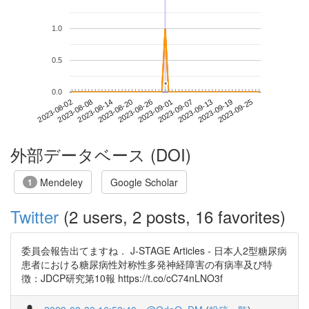
1.0
0.5
*
*
0.0
2023-09-19
2023-08-02
2023-08-20
2023-09-07
2023-09-25
2023-08-08
2023-08-26
2023-09-13
2023-08-14
2023-09-01
外部データベース (DOI)
Mendeley
Google Scholar
1
Twitter
(2 users, 2 posts, 16 favorites)
委員会報告出てますね． J-STAGE Articles - 日本人2型糖尿病
患者における糖尿病性対称性多発神経障害の有病率及び特
徴：JDCP研究第10報 https://t.co/cC74nLNO3f