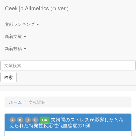
Ceek.jp Altmetrics (α ver.)
文献ランキング
新着文献
新着投稿
検索
ホーム
文献詳細
夫婦間のストレスが影響したと考
4
0
0
0
OA
えられた特発性反応性低血糖症の1例