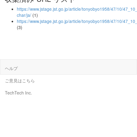
https://www.jstage.jst.go.jp/article/tonyobyo1958/47/10/47_10_
char/ja/
(1)
https://www.jstage.jst.go.jp/article/tonyobyo1958/47/10/47_1
(3)
ヘルプ
ご意見はこちら
TechTech Inc.