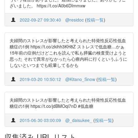
ざいました。 https://t.co/A0b6DImmxw
2022-09-27 09:30:40
@residoc
(
投稿一覧
)
夫婦間のストレスが影響したと考えられた特発性反応性低血
糖症の1例 https://t.co/zkihh3KH8Z ストレスで低血糖…かぁ
15年前の症例だけどこれを読んで私も膵臓の検査受けようと
思った それで異常がなかったら心療内科に行くというふうに
しないといつまでも眩暈してるかも
2019-03-20 10:50:12
@Kitano_Snow
(
投稿一覧
)
夫婦間のストレスが影響したと考えられた特発性反応性低血
糖症の1例 https://t.co/jdBMOqi7nD #低血糖
2015-06-30 03:00:09
@_daisukee_
(
投稿一覧
)
収集済み URL リスト