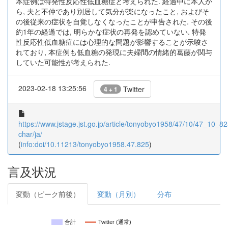
本症例は特発性反応性低血糖症と考えられた. 経過中に本人か
ら, 夫と不仲であり別居して気分が楽になったこと, およびそ
の後従来の症状を自覚しなくなったことが申告された. その後
約1年の経過では, 明らかな症状の再発を認めていない. 特発
性反応性低血糖症には心理的な問題が影響することが示唆さ
れており, 本症例も低血糖の発現に夫婦間の情緒的葛藤が関与
していた可能性が考えられた.
2023-02-18 13:25:56
Twitter
4 + 1
https://www.jstage.jst.go.jp/article/tonyobyo1958/47/10/47_10_825
char/ja/
(
info:doi/10.11213/tonyobyo1958.47.825
)
言及状況
変動（ピーク前後）
変動（月別）
分布
合計
Twitter (通常)