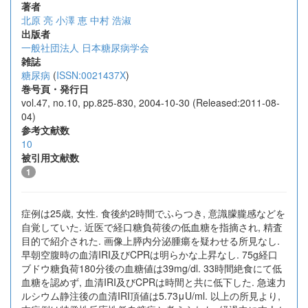
著者
北原 亮
小澤 恵
中村 浩淑
出版者
一般社団法人 日本糖尿病学会
雑誌
糖尿病
(
ISSN:0021437X
)
巻号頁・発行日
vol.47, no.10, pp.825-830, 2004-10-30 (Released:2011-08-
04)
参考文献数
10
被引用文献数
1
症例は25歳, 女性. 食後約2時間でふらつき, 意識朦朧感などを
自覚していた. 近医で経口糖負荷後の低血糖を指摘され, 精査
目的で紹介された. 画像上膵内分泌腫瘍を疑わせる所見なし.
早朝空腹時の血清IRI及びCPRは明らかな上昇なし. 75g経口
ブドウ糖負荷180分後の血糖値は39mg/dl. 33時間絶食にて低
血糖を認めず, 血清IRI及びCPRは時間と共に低下した. 急速力
ルシウム静注後の血清IRI頂値は5.73μU/ml. 以上の所見より,