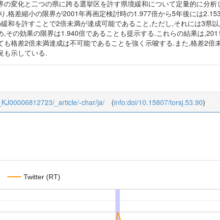
界の変化と二つの県に跨る選挙区を許す県境緩和について定量的に分析し
り,格差縮小の限界が2001年再画定検討時の1.977倍から5年後には2.
の緩和を許すことで2倍未満が達成可能であること,ただし,それには3県
,その効果の限界は1.940倍であることも提示する.これらの結果は,2
ても格差2倍未満達成は不可能であることを強く示唆する.また,格差2倍
況も示している.
53_KJ00006812723/_article/-char/ja/
(
info:doi/10.15807/torsj.53.90
)
Twitter (RT)