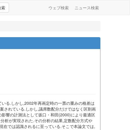
検索
ウェブ検索
ニュース検索
る.しかし,2002年再画定時の一票の重みの格差は
提案されている.しかし,議席数配分だけではなく区割画
影響の計測法として坂口・和田(2000)により最適区
量分析が実現された.その分析の結果,定数配分方式や
現在では認識されるに至っている.そこで本論文では,