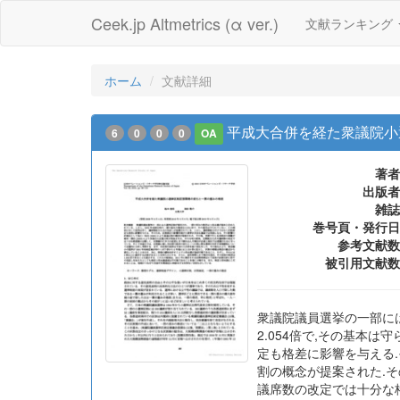
Ceek.jp Altmetrics (α ver.)
文献ランキング
ホーム
文献詳細
平成大合併を経た衆議院小
6
0
0
0
OA
著者
出版者
雑誌
巻号頁・発行日
参考文献数
被引用文献数
衆議院議員選挙の一部には
2.054倍で,その基本
定も格差に影響を与える.
割の概念が提案された.そ
議席数の改定では十分な