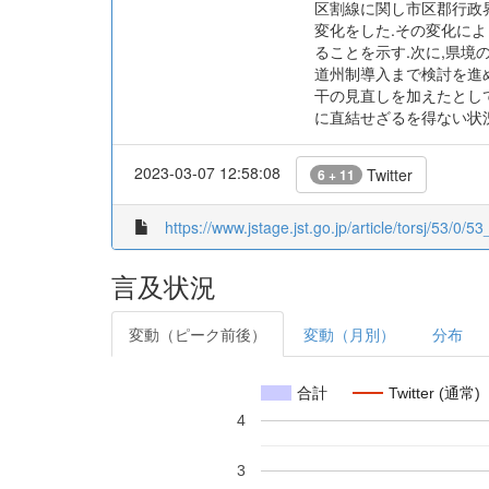
区割線に関し市区郡行政
変化をした.その変化によ
ることを示す.次に,県境
道州制導入まで検討を進め
干の見直しを加えたとし
に直結せざるを得ない状
2023-03-07 12:58:08
Twitter
6 + 11
https://www.jstage.jst.go.jp/article/torsj/53/0/
言及状況
変動（ピーク前後）
変動（月別）
分布
合計
Twitter (通常)
4
3