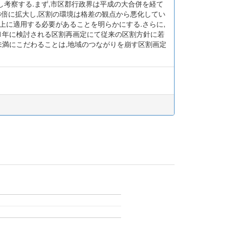
考察する.まず,市区郡行政界は平成の大合併を経て
153倍に拡大し,区割の環境は格差の観点から悪化してい
以上に適用する必要があることを明らかにする.さらに,
011年に検討される区割再画定にて従来の区割方針に若
未満にこだわることは,地域のつながりを崩す区割画定