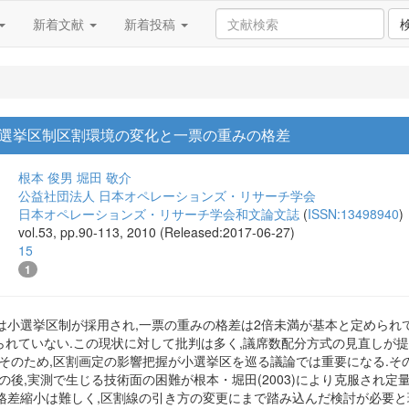
新着文献
新着投稿
選挙区制区割環境の変化と一票の重みの格差
根本 俊男
堀田 敬介
公益社団法人 日本オペレーションズ・リサーチ学会
日本オペレーションズ・リサーチ学会和文論文誌
(
ISSN:13498940
)
vol.53, pp.90-113, 2010 (Released:2017-06-27)
15
1
小選挙区制が採用され,一票の重みの格差は2倍未満が基本と定められてい
は守られていない.この現状に対して批判は多く,議席数配分方式の見直しが
そのため,区割画定の影響把握が小選挙区を巡る議論では重要になる.その
の後,実測で生じる技術面の困難が根本・堀田(2003)により克服され定
格差縮小は難しく,区割線の引き方の変更にまで踏み込んだ検討が必要と