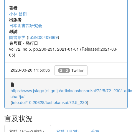
著者
小林 昌樹
出版者
日本図書館研究会
雑誌
図書館界
(
ISSN:00409669
)
巻号頁・発行日
vol.72, no.5, pp.230-231, 2021-01-01 (Released:2021-03-
05)
2023-03-20 11:59:35
Twitter
3 + 2
https://www.jstage.jst.go.jp/article/toshokankai/72/5/72_230/_artic
char/ja/
(
info:doi/10.20628/toshokankai.72.5_230
)
言及状況
変動（ピーク前後）
変動（月別）
分布