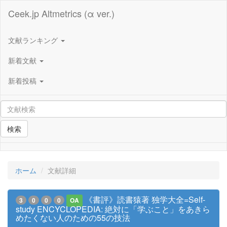
Ceek.jp Altmetrics (α ver.)
文献ランキング
新着文献
新着投稿
検索
ホーム
文献詳細
《書評》読書猿著 独学大全=Self-
3
0
0
0
OA
study ENCYCLOPEDIA: 絶対に「学ぶこと」をあきら
めたくない人のための55の技法