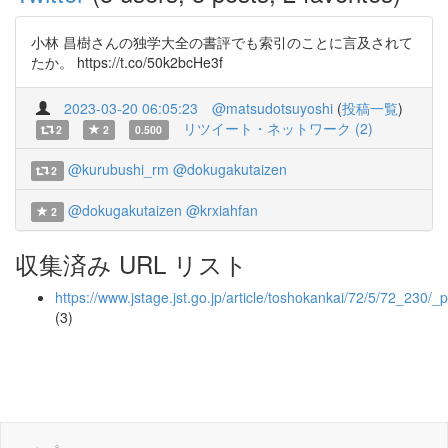
小林 昌樹さんの独学大全の書評でも索引のことに言及されて
たか。 https://t.co/50k2bcHe3f
2023-03-20 06:05:23
@matsudotsuyoshi
(
投稿一覧
)
リツイート・ネットワーク (2)
2
2
0.500
@kurubushi_rm
@dokugakutaizen
2
@dokugakutaizen
@krxiahfan
2
収集済み URL リスト
https://www.jstage.jst.go.jp/article/toshokankai/72/5/72_230/_p
(3)