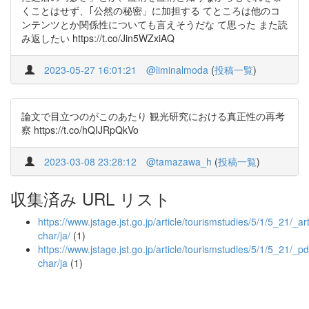
くことはせず、｢公然の秘密」に加担する てところは他のコ
ンテンツとか関係性についても言えそうだな て思った また読
み返したい https://t.co/Jin5WZxiAQ
2023-05-27 16:01:21
@liminalmoda
(
投稿一覧
)
論文で目立つのがこのあたり 観光研究における真正性の再考
察 https://t.co/hQIJRpQkVo
2023-03-08 23:28:12
@tamazawa_h
(
投稿一覧
)
収集済み URL リスト
https://www.jstage.jst.go.jp/article/tourismstudies/5/1/5_21/_art
char/ja/
(1)
https://www.jstage.jst.go.jp/article/tourismstudies/5/1/5_21/_pd
char/ja
(1)