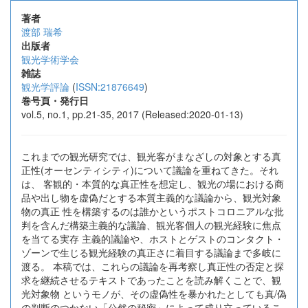
著者
渡部 瑞希
出版者
観光学術学会
雑誌
観光学評論
(
ISSN:21876649
)
巻号頁・発行日
vol.5, no.1, pp.21-35, 2017 (Released:2020-01-13)
これまでの観光研究では、観光客がまなざしの対象とする真
正性(オーセンティシティ)について議論を重ねてきた。それ
は、 客観的・本質的な真正性を想定し、観光の場における商
品や出し物を虚偽だとする本質主義的な議論から、観光対象
物の真正 性を構築するのは誰かというポストコロニアルな批
判を含んだ構築主義的な議論、観光客個人の観光経験に焦点
を当てる実存 主義的議論や、ホストとゲストのコンタクト・
ゾーンで生じる観光経験の真正さに着目する議論まで多岐に
渡る。 本稿では、これらの議論を再考察し真正性の否定と探
求を継続させるテキストであったことを読み解くことで、観
光対象物 というモノが、その虚偽性を暴かれたとしても真/偽
の判断のつかない「公然の秘密」によって成り立っているこ