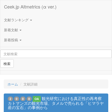
Ceek.jp Altmetrics (α ver.)
文献ランキング
新着文献
新着投稿
検索
ホーム
文献詳細
観光研究における真正性の再考察
2
0
0
0
OA
カトマンズの観光市場、タメルで売られる「ヒマラヤ
産の宝石」の事例から