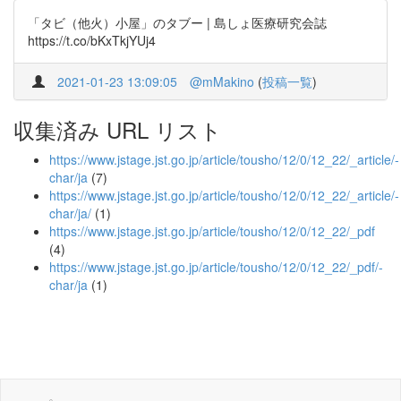
「タビ（他火）小屋」のタブー | 島しょ医療研究会誌
https://t.co/bKxTkjYUj4
2021-01-23 13:09:05
@mMakino
(
投稿一覧
)
収集済み URL リスト
https://www.jstage.jst.go.jp/article/tousho/12/0/12_22/_article/-
char/ja
(7)
https://www.jstage.jst.go.jp/article/tousho/12/0/12_22/_article/-
char/ja/
(1)
https://www.jstage.jst.go.jp/article/tousho/12/0/12_22/_pdf
(4)
https://www.jstage.jst.go.jp/article/tousho/12/0/12_22/_pdf/-
char/ja
(1)