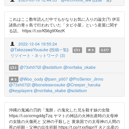
これはここ数年読んだ中でもかなりお気に入りの論文(?) 伊豆
諸島の青ヶ島で行われていた「タビ小屋」という産屋に関す
る話。 https://t.co/KS6g9fXezK
2022-12-04 19:55:24
@TakezawaYousuke
(
投稿一覧
)
3
9
0.577
リツイート・ネットワーク (3)
@73xh07i2l
@solsitium
@noritaka_okabe
3
@Woo_oody
@pam_p007
@ProSenior_Jinno
9
@73xh07i2l
@bonelessnosuke
@Creeper_haruka
@keyplayers
@noritaka_okabe
@solsitium
沖縄の鬼滅の刃的「鬼餅」の鬼化した兄を殺す妹の女陰
https://t.co/ormgddgTzq ヤマトの神話の火神出産時の太母神
の女陰の火傷死と 父神の子殺しと 黄泉国での太母神の人間の
死の祈願・父神の出生祈願 https://t.co/i1xxfIspnY 火と出産の