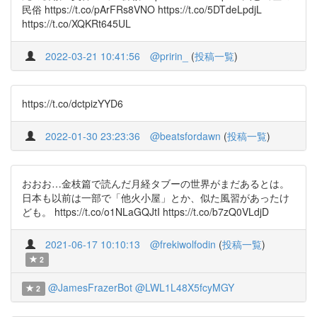
民俗 https://t.co/pArFRs8VNO https://t.co/5DTdeLpdjL
https://t.co/XQKRt645UL
2022-03-21 10:41:56
@pririn_
(
投稿一覧
)
https://t.co/dctpizYYD6
2022-01-30 23:23:36
@beatsfordawn
(
投稿一覧
)
おおお…金枝篇で読んだ月経タブーの世界がまだあるとは。
日本も以前は一部で「他火小屋」とか、似た風習があったけ
ども。 https://t.co/o1NLaGQJtI https://t.co/b7zQ0VLdjD
2021-06-17 10:10:13
@frekiwolfodin
(
投稿一覧
)
2
@JamesFrazerBot
@LWL1L48X5fcyMGY
2