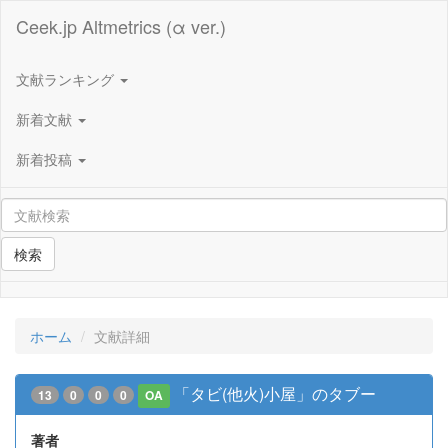
Ceek.jp Altmetrics (α ver.)
文献ランキング
新着文献
新着投稿
検索
ホーム
文献詳細
「タビ(他火)小屋」のタブー
13
0
0
0
OA
著者