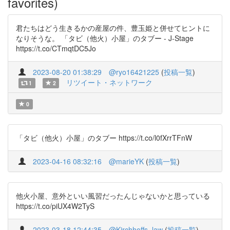
favorites)
君たちはどう生きるかの産屋の件、豊玉姫と併せてヒントに
なりそうな。 「タビ（他火）小屋」のタブー - J-Stage
https://t.co/CTmqtDC5Jo
2023-08-20 01:38:29
@ryo16421225
(
投稿一覧
)
リツイート・ネットワーク
1
2
0
「タビ（他火）小屋」のタブー https://t.co/l0fXrrTFnW
2023-04-16 08:32:16
@marieYK
(
投稿一覧
)
他火小屋、意外といい風習だったんじゃないかと思っている
https://t.co/piUX4W2TyS
2023-03-18 12:44:35
@Kirchhoffs_law
(
投稿一覧
)