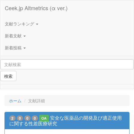
Ceek.jp Altmetrics (α ver.)
文献ランキング
新着文献
新着投稿
検索
ホーム
文献詳細
安全な医薬品の開発及び適正使用
2
0
0
0
OA
に関する性差医療研究