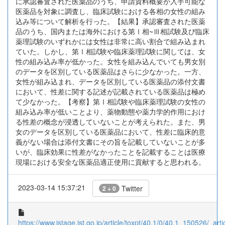
に承認審査された医薬品のうち、申請資料概要が入手可能な
医薬品を対象に調査し、臨床試験における各相の女性の組み
込み等について解析を行った。【結果】承認審査された医薬
品のうち、国内または海外における第Ⅰ相~Ⅲ相試験及び臨床
薬理試験のいずれかには女性は非常に高い割合で組み込まれ
ていた。しかし、第Ⅰ相試験や臨床薬理試験に関しては、女
性の組み込み率が低かった。女性を組み込んでいても男女別
のデータを区別している医薬品はさらに少なかった。一方、
女性が組み込まれ、データを区別している医薬品の添付文書
において、性差に関する記述が記載されている医薬品は極め
て少なかった。【考察】第Ⅰ相試験や臨床薬理試験の女性の
組み込み率が低いことより、薬物動態や薬力学的作用におけ
る性差の概念が浸透していないことが考えられた。また、男
女のデータを区別している医薬品において、性差に臨床的意
義がない場合は添付文書にその旨を記載していないことが多
いが、臨床効果に性差がなかったことを記載することは医療
現場における安全な医薬品適正使用に貢献すると思われる。
2023-03-14 15:37:21
Twitter
2 + 0
https://www.jstage.jst.go.jp/article/toxpt/40.1/0/40.1_150526/_artic