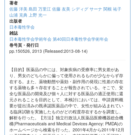
著者
佐藤 洋美
島田 万里江
佐藤 友美
シディグ サーナ
関根 祐子
山浦 克典
上野 光一
出版者
日本毒性学会
雑誌
日本毒性学会学術年会 第40回日本毒性学会学術年会
巻号頁・発行日
pp.150526, 2013 (Released:2013-08-14)
【目的】医薬品の中には、対象疾病の受療率に男女差があ
り、男女のどちらかに偏って使用されるものが少なからず存
在する。また、薬物動態や薬効・副作用の発現に性差の存在
する薬物も多々存在することが報告されている。そこで、安
全な医薬品の開発及び個々人に対する医薬品の適正使用に還
元されることを目的として、本検討においては、申請資料概
要が提出済みの既承認医薬品の中で、女性が組み込まれてい
る臨床試験を実施したものがどの程度存在するかを調査し、
解析を行った。【方法】独立行政法人医薬品医療機器総合機
構(Pharmaceuticals and Medical Devices Agency: PMDA)の
ホームページから検索を行った。2001年4月から2011年12月