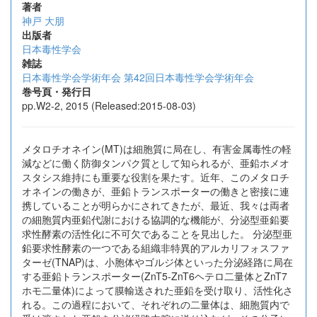
著者
神戸 大朋
出版者
日本毒性学会
雑誌
日本毒性学会学術年会 第42回日本毒性学会学術年会
巻号頁・発行日
pp.W2-2, 2015 (Released:2015-08-03)
メタロチオネイン(MT)は細胞質に局在し、有害金属毒性の軽
減などに働く防御タンパク質として知られるが、亜鉛ホメオ
スタシス維持にも重要な役割を果たす。近年、このメタロチ
オネインの働きが、亜鉛トランスポーターの働きと密接に連
携していることが明らかにされてきたが、最近、我々は両者
の細胞質内亜鉛代謝における協調的な機能が、分泌型亜鉛要
求性酵素の活性化に不可欠であることを見出した。 分泌型亜
鉛要求性酵素の一つである組織非特異的アルカリフォスファ
ターゼ(TNAP)は、小胞体やゴルジ体といった分泌経路に局在
する亜鉛トランスポーター(ZnT5-ZnT6ヘテロ二量体とZnT7
ホモ二量体)によって膜輸送された亜鉛を受け取り、活性化さ
れる。この過程において、それぞれの二量体は、細胞質内で