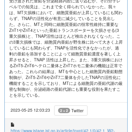
受け渡された亜鉛を分泌経路内腔に送り込むが、その分子レ
ベルでの知見は、これまで全く得られていなかった。我々
は、MT欠損株において、細胞質亜鉛が上昇しているにも関わ
らず、TNAPの活性化が有意に減少していることを見出し
た。さらに、MTと同時に細胞質亜鉛の恒常性維持に重要な
ZnT1やZnT4といった亜鉛トランスポーターを欠損させる(3
重欠損株)と、TNAP活性はほとんど検出されなくなった。こ
の3重欠損株では、細胞質内亜鉛が野生株に比べて大きく上昇
しているにも関わらず、TNAPを活性化できなかったが、過
剰の亜鉛を添加することによって細胞質亜鉛濃度を著しく上
昇させると、TNAP 活性は上昇した。また、3重欠損株におけ
るZnT5-ZnT6ヘテロ二量体とZnT7ホモ二量体の機能は正常で
あった。これらの結果は、MTを中心とした細胞質内亜鉛動態
制御が、ZnT5-ZnT6やZnT7二量体を介したTNAPの活性化に
機能することを示しており、MTによる細胞質の亜鉛代謝の厳
密な制御が、分泌経路の亜鉛代謝にも重要な役割を果たすこ
とを示している。
2023-05-25 12:03:23
Twitter
2 + 2
https://www.jstage.jst.go.jp/article/toxpt/42.1/0/42.1_W2-