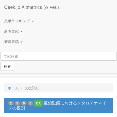
Ceek.jp Altmetrics (α ver.)
文献ランキング
新着文献
新着投稿
検索
ホーム
文献詳細
亜鉛動態におけるメタロチオネイ
2
0
0
0
OA
ンの役割