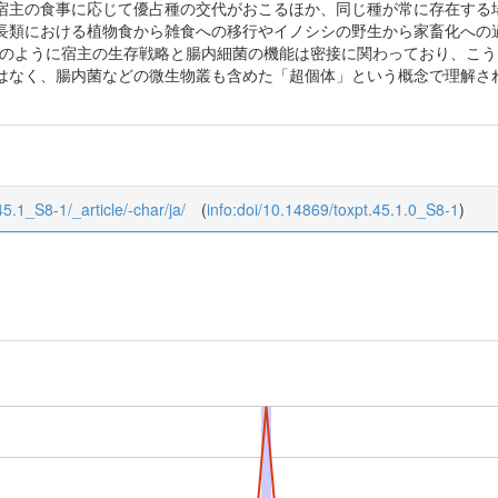
宿主の食事に応じて優占種の交代がおこるほか、同じ種が常に存在する
長類における植物食から雑食への移行やイノシシの野生から家畜化への
このように宿主の生存戦略と腸内細菌の機能は密接に関わっており、こ
はなく、腸内菌などの微生物叢も含めた「超個体」という概念で理解さ
/45.1_S8-1/_article/-char/ja/
(
info:doi/10.14869/toxpt.45.1.0_S8-1
)