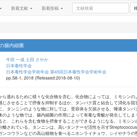
新着文献
新着投稿
の腸内細菌
牛田 一成
土田 さやか
日本毒性学会
日本毒性学会学術年会 第45回日本毒性学会学術年会
pp.S8-1, 2018 (Released:2018-08-10)
から逃れるために様々な化合物を含む。化合物によっては、ミモシンの
感じさせることで摂食を抑制するほか、タンパク質と結合して消化を阻
に、タンニンのような物に対しては、受容体を欠損させる、唾液タンパ
体のような物では、腸内細菌の作用によって有毒な青酸が発生してしま
、これらを含む食物を摂食することができるようになる。ミモシンの例では、Sy
ている。タンニンは、高いタンナーゼ活性を示すStreptococcus gallolyti
ガンコウランなどの高山植物を食べるニホンライチョウ、シイやナラの