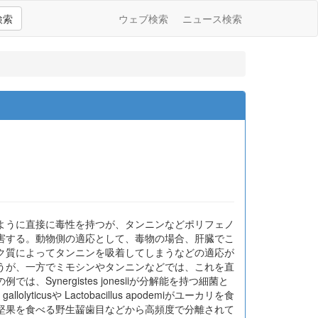
検索
ウェブ検索
ニュース検索
ように直接に毒性を持つが、タンニンなどポリフェノ
害する。動物側の適応として、毒物の場合、肝臓でこ
ク質によってタンニンを吸着してしまうなどの適応が
うが、一方でミモシンやタンニンなどでは、これを直
nergistes jonesiiが分解能を持つ細菌と
cusや Lactobacillus apodemiがユーカリを食
堅果を食べる野生齧歯目などから高頻度で分離されて