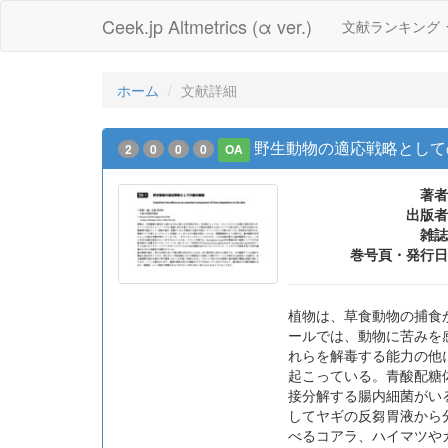
Ceek.jp Altmetrics (α ver.)
文献ランキング
ホーム
文献詳細
野生動物の適応戦略として
2
0
0
0
OA
著者
出版者
雑誌
巻号頁・発行日
植物は、草食動物の捕食
ールでは、動物に苦みを
れらを解毒する能力の他
起こっている。青酸配糖
接分解する腸内細菌がいると
してヤギの反芻胃液から分離され
べるコアラ、ハイマツや