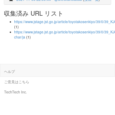
収集済み URL リスト
https://www.jstage.jst.go.jp/article/toyotakosenkiyo/39/0/39
(1)
https://www.jstage.jst.go.jp/article/toyotakosenkiyo/39/0/39_
char/ja
(1)
ヘルプ
ご意見はこちら
TechTech Inc.