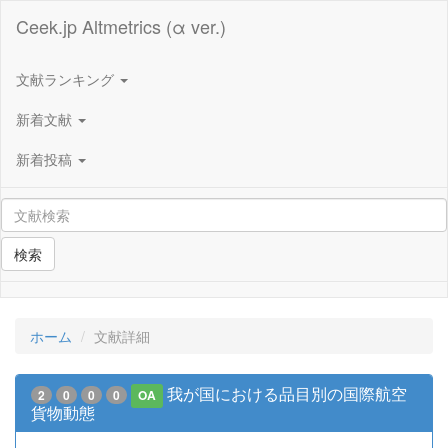
Ceek.jp Altmetrics (α ver.)
文献ランキング
新着文献
新着投稿
検索
ホーム
文献詳細
我が国における品目別の国際航空
2
0
0
0
OA
貨物動態