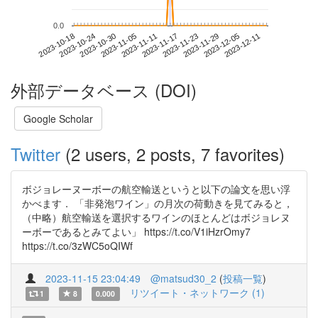
0.0
2023-12-05
2023-10-18
2023-11-05
2023-11-23
2023-12-11
2023-10-24
2023-11-11
2023-11-29
2023-10-30
2023-11-17
外部データベース (DOI)
Google Scholar
Twitter
(2 users, 2 posts, 7 favorites)
ボジョレーヌーボーの航空輸送というと以下の論文を思い浮
かべます． 「非発泡ワイン」の月次の荷動きを見てみると，
（中略）航空輸送を選択するワインのほとんどはボジョレヌ
ーボーであるとみてよい」 https://t.co/V1iHzrOmy7
https://t.co/3zWC5oQIWf
2023-11-15 23:04:49
@matsud30_2
(
投稿一覧
)
リツイート・ネットワーク (1)
1
8
0.000