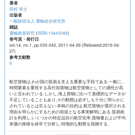
著者
田村 幸士
出版者
一般財団法人 運輸総合研究所
雑誌
運輸政策研究
(
ISSN:13443348
)
巻号頁・発行日
vol.14, no.1, pp.035-042, 2011-04-26 (Released:2019-04-
27)
参考文献数
6
航空貨物は,わが国の貿易を支える重要な手段である.一般に,
時間要素を重視する高付加貨物は航空貨物としての適性が高
いと言われている.しかし,海上貨物に比べて基礎的なデータが
不足していることもあり,その動態は必ずしも十分に明らかに
されているとは言えない.本稿の目的は,航空貨物が選択される
理由を明らかにするための前提となる事実解明にある.貿易統
計を利用し,いくつかの特定品目の航空化率,貨物量および平均
単価の推移を経年で分析し,特徴的な動態を指摘する.