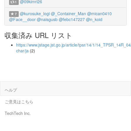
@09kimri26
1
@kurosuke_logi
@_Container_Man
@mican0410
7
@Face__door
@naisgusb
@febc147227
@n_koid
収集済み URL リスト
https://www.jstage.jst.go.jp/article/tpsr/14/1/14_TPSR_14R_04
char/ja
(2)
ヘルプ
ご意見はこちら
TechTech Inc.